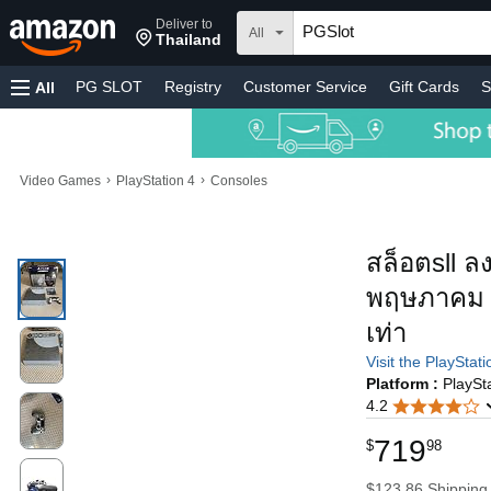
Deliver to
All
Thailand
PG SLOT
Registry
Customer Service
Gift Cards
S
All
›
›
Video Games
PlayStation 4
Consoles
สล็อตsll ล
พฤษภาคม ห
เท่า
Visit the PlayStat
Platform :
PlaySt
4.2
719
$
98
$123.86 Shipping