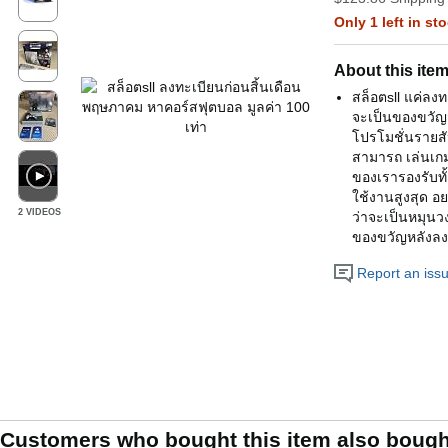
Only 1 left in st
About this ite
สล็อตsll แค่ลงท
จะเป็นของขวัญ
โปรโมชั่นรายสัป
สามารถ เล่นเก
ของเรารองรับทั
ใช้งานสูงสุด อ
2 VIDEOS
ว่าจะเป็นหมุนว
ของขวัญหลังลง
Report an issue
Customers who bought this item also bough