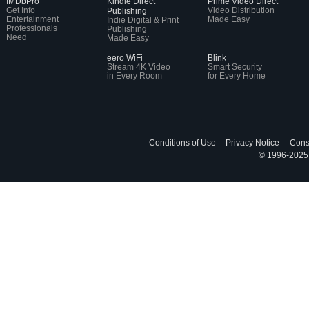
IMDbPro
Kindle Direct
Prime Video Direct
Get Info
Video Distribution
Publishing
Entertainment
Made Easy
Indie Digital & Print
Professionals
Publishing
Need
Made Easy
eero WiFi
Blink
Stream 4K Video
Smart Security
in Every Room
for Every Home
Conditions of Use
Privacy Notice
Cons
© 1996-2025, 