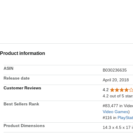
Product information
ASIN
B030236635
Release date
April 20, 2018
Customer Reviews
4.2
4.2 out of 5 star
Best Sellers Rank
#83,477 in Vid
Video Games
)
#116 in
PlaySta
Product Dimensions
14.3 x 4.5 x 17