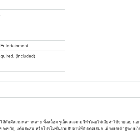
5
Entertainment
equired. (included)
ด้สัมผัสเกมหลากหลาย ทั้งสล็อต รูเล็ต และเกมกีฬาโดยไม่เสียค่าใช้จ่ายเลย นอกจ
ป็นของขวัญ แต้มสะสม หรือโปรโมชั่นรายสัปดาห์ที่อัปเดตเสมอ เพียงแค่เข้าสู่ระบ