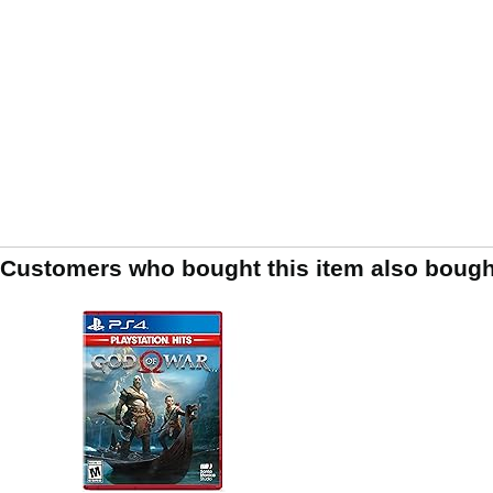
Customers who bought this item also bough