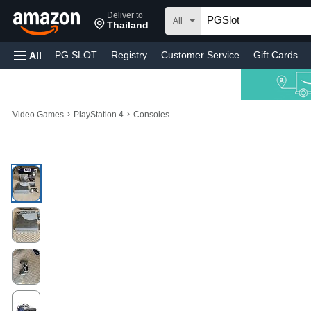
Deliver to
All
Thailand
PG SLOT
Registry
Customer Service
Gift Cards
All
›
›
Video Games
PlayStation 4
Consoles