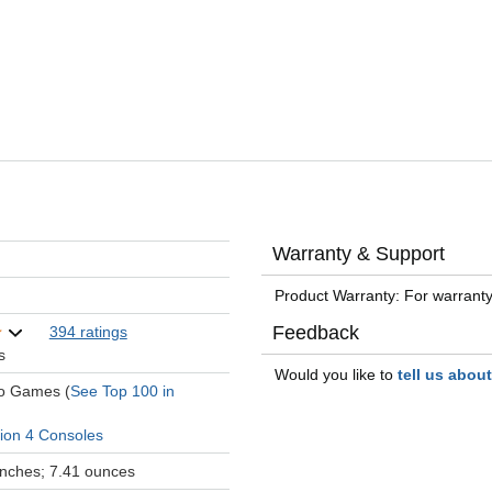
Warranty & Support
Product Warranty: For warranty
Feedback
394 ratings
s
Would you like to
tell us abou
eo Games (
See Top 100 in
tion 4 Consoles
 inches; 7.41 ounces