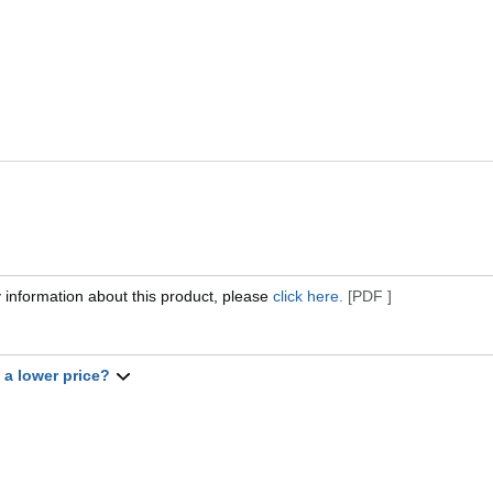
 information about this product, please
click here.
[PDF ]
t a lower price?