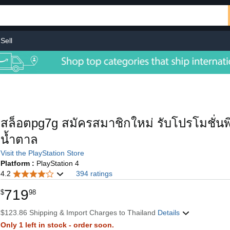
Sell
สล็อตpg7g สมัครสมาชิกใหม่ รับโปรโมชั่นพ
น้ำตาล
Visit the PlayStation Store
Platform :
PlayStation 4
4.2
394 ratings
719
$
98
$123.86 Shipping & Import Charges to Thailand
Details
Only 1 left in stock - order soon.