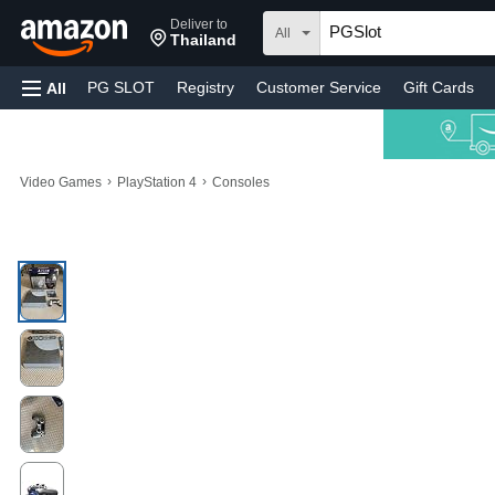
Deliver to
All
Thailand
PG SLOT
Registry
Customer Service
Gift Cards
All
›
›
Video Games
PlayStation 4
Consoles