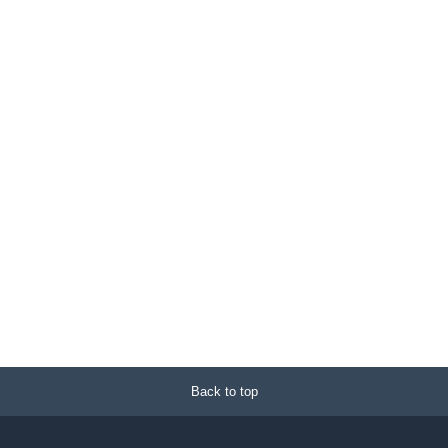
Back to top