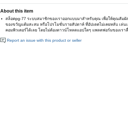
About this item
สล็อตpg-77 ระบบสมาชิกของเราออกแบบมาสำหรับคุณ เพื่อให้คุณสัมผัสปร
ของขวัญแต้มสะสม หรือโปรโมชั่นรายสัปดาห์ ที่อัปเดตไม่เคยหลับ เล่นเ
คอมพิวเตอร์ได้เลย โดยไม่ต้องดาวน์โหลดแอปใดๆ แพลตฟอร์มของเราลื่
Report an issue with this product or seller