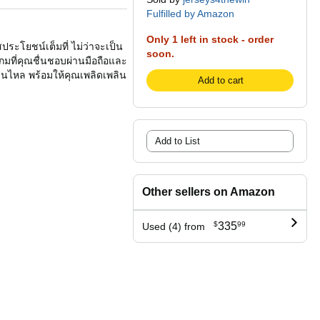
Fulfilled by Amazon
Only 1 left in stock - order
ะโยชน์เต็มที่ ไม่ว่าจะเป็น
soon.
กมที่คุณชื่นชอบผ่านมือถือและ
นไหล พร้อมให้คุณเพลิดเพลิน
Add to cart
Add to List
Other sellers on Amazon
$
335
99
Used (4) from