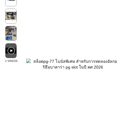
2 VIDEOS