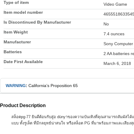
Type of item
Video Game
Item model number
465551863354
Is Discontinued By Manufacturer
No
Item Weight
7.4 ounces
Manufacturer
Sony Computer 
Batteries
2 AA batteries r
Date First Available
March 6, 2018
WARNING
:
California’s Proposition 65
Product Description
สล็อตpg-77 ยินดีต้อนรับสู่อ dünyาของความบันเทิงที่คุณสามารถสัมผัสได้
แบบ ทั้งรูเล็ต ที่มีกลยุทธ์น่าสนใจ หรือสล็อต PG ที่มาพร้อมภาพและเสียงส