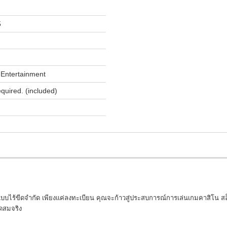
5
Entertainment
equired. (included)
แบบไร้ขีดจำกัด เพียงแค่ลงทะเบียน คุณจะก้าวสู่ประสบการณ์การเล่นเกมคาสิโน สล
ุดสมจริง