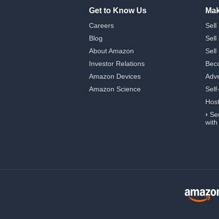
Get to Know Us
Mak
Careers
Sell
Blog
Sell
About Amazon
Sell
Investor Relations
Beco
Amazon Devices
Adve
Amazon Science
Self
Hos
›
Se
with