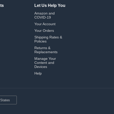
ts
Let Us Help You
Amazon and
COVID-19
Your Account
Your Orders
Shipping Rates &
Policies
Returns &
Replacements
Manage Your
Content and
Devices
Help
 States