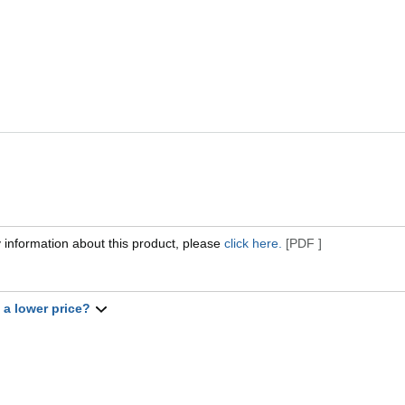
 information about this product, please
click here.
[PDF ]
t a lower price?