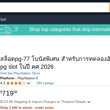
Sell
สล็อตpg-77 โบนัสพิเศษ สำหรับการทดลองอั
pg slot ในปี คศ 2026
Visit the PlayStation Store
Platform :
PlayStation 4
4.2
394 ratings
719
$
98
$123.86 Shipping & Import Charges to Thailand
Details
Only 1 left in stock - order soon.