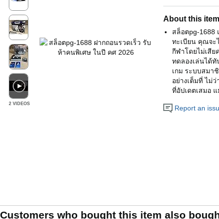
About this ite
สล็อตpg-1688 เ
ทะเบียน คุณจะไ
กีฬาโดยไม่เสีย
ทดลองเล่นได้ทั
เกม ระบบสมาชิก
อย่างเต็มที่ ไ
ที่อัปเดตเสมอ แม
2 VIDEOS
Report an issue
Customers who bought this item also bough