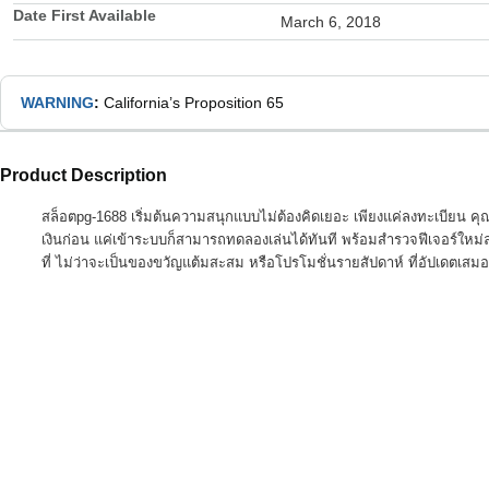
Date First Available
March 6, 2018
WARNING
:
California’s Proposition 65
Product Description
สล็อตpg-1688 เริ่มต้นความสนุกแบบไม่ต้องคิดเยอะ เพียงแค่ลงทะเบียน คุณ
เงินก่อน แค่เข้าระบบก็สามารถทดลองเล่นได้ทันที พร้อมสำรวจฟีเจอร์ใหม
ที่ ไม่ว่าจะเป็นของขวัญแต้มสะสม หรือโปรโมชั่นรายสัปดาห์ ที่อัปเดตเสมอ