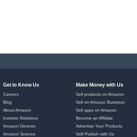
Get to Know Us
Make Money with Us
Careers
Sell products on Amazon
Blog
Sell on Amazon Business
About Amazon
Sell apps on Amazon
Investor Relations
Become an Affiliate
Amazon Devices
Advertise Your Products
Amazon Science
Self-Publish with Us