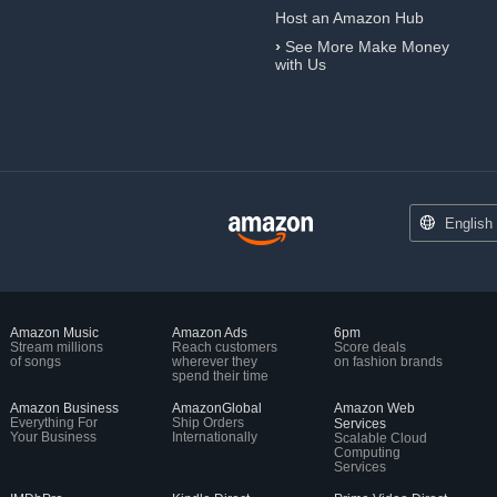
Host an Amazon Hub
›
See More Make Money
with Us
English
Amazon Music
Amazon Ads
6pm
Stream millions
Reach customers
Score deals
of songs
wherever they
on fashion brands
spend their time
Amazon Business
AmazonGlobal
Amazon Web
Everything For
Ship Orders
Services
Your Business
Internationally
Scalable Cloud
Computing
Services