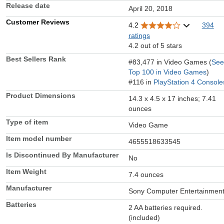
Release date
April 20, 2018
Customer Reviews
4.2
394
ratings
4.2 out of 5 stars
Best Sellers Rank
#83,477 in Video Games (
See
Top 100 in Video Games
)
#116 in
PlayStation 4 Console
Product Dimensions
14.3 x 4.5 x 17 inches; 7.41
ounces
Type of item
Video Game
Item model number
4655518633545
Is Discontinued By Manufacturer
No
Item Weight
7.4 ounces
Manufacturer
Sony Computer Entertainmen
Batteries
2 AA batteries required.
(included)