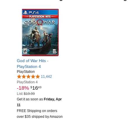
God of War Hits -
PlayStation 4
PlayStation
11,442
PlayStation 4
-18%
16
$
43
List:
$19.99
Get it as soon as
Friday, Apr
11
FREE Shipping on orders
over $35 shipped by Amazon