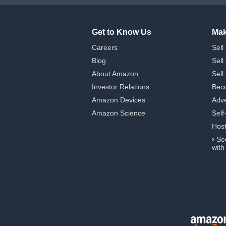
Get to Know Us
Mak
Careers
Sell
Blog
Sell
About Amazon
Sell
Investor Relations
Beco
Amazon Devices
Adve
Amazon Science
Self
Hos
›
Se
with