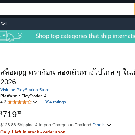
Sell
สล็อตpg-ดราก้อน ลองเดินทางไปไกล ๆ ในเ
2026
Visit the PlayStation Store
Platform :
PlayStation 4
4.2
394 ratings
719
$
98
$123.86 Shipping & Import Charges to Thailand
Details
Only 1 left in stock - order soon.