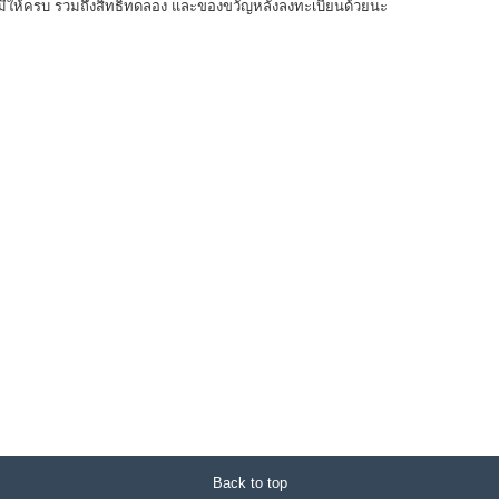
นี้มีให้ครบ รวมถึงสิทธิทดลอง และของขวัญหลังลงทะเบียนด้วยนะ
Back to top