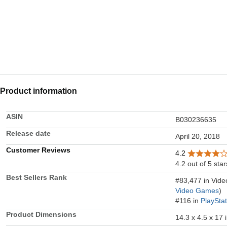
Product information
ASIN
B030236635
Release date
April 20, 2018
Customer Reviews
4.2
4.2 out of 5 star
Best Sellers Rank
#83,477 in Vid
Video Games
)
#116 in
PlaySta
Product Dimensions
14.3 x 4.5 x 17