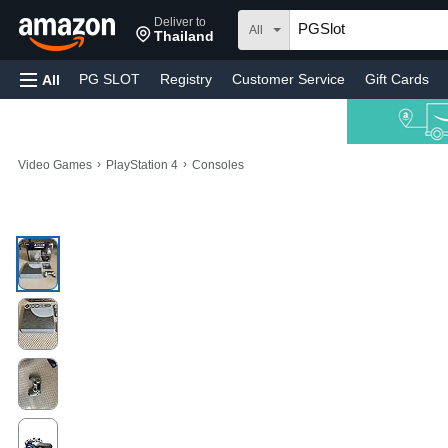
Deliver to
All
Thailand
PG SLOT
Registry
Customer Service
Gift Cards
All
›
›
Video Games
PlayStation 4
Consoles