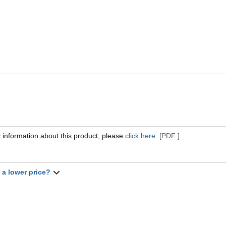
 information about this product, please
click here.
[PDF ]
t a lower price?