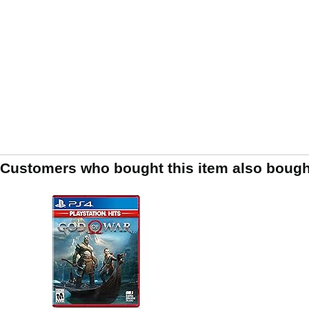
Customers who bought this item also bough