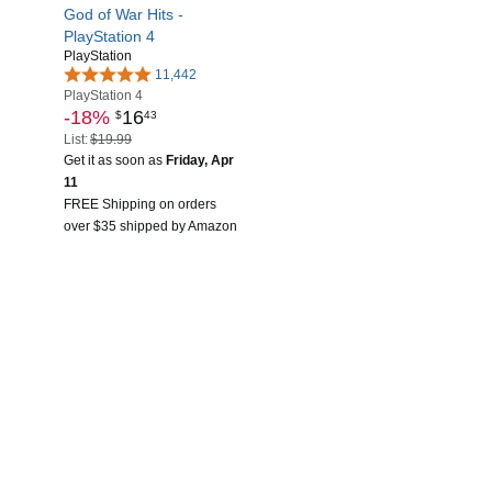
God of War Hits -
PlayStation 4
PlayStation
11,442
PlayStation 4
-18%
16
$
43
List:
$19.99
Get it as soon as
Friday, Apr
11
FREE Shipping on orders
over $35 shipped by Amazon