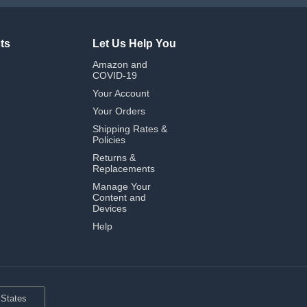
ts
Let Us Help You
Amazon and
COVID-19
Your Account
Your Orders
Shipping Rates &
Policies
Returns &
Replacements
Manage Your
Content and
Devices
Help
 States