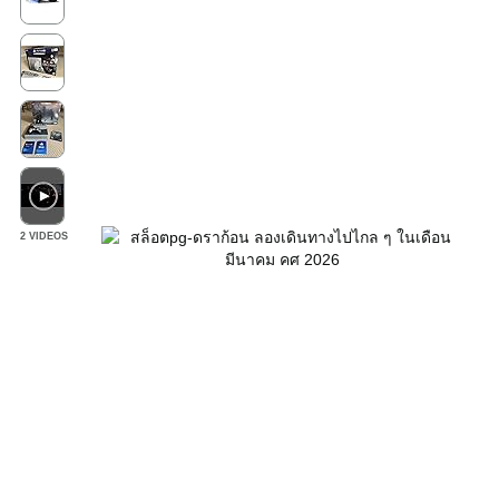
2 VIDEOS