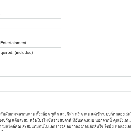
5
Entertainment
equired. (included)
็สัมผัสเกมหลากหลาย ทั้งสล็อต รูเล็ต และกีฬา ฟรี ๆ เลย แค่เข้าระบบก็ทดลองเล
ป็นของขวัญ แต้มสะสม หรือโปรโมชั่นรายสัปดาห์ ที่อัปเดตเสมอ นอกจากนี้ คุณยังเ
ตามสไตล์คุณ สะสมแต้มกันไปแลกรางวัล อยากลองก่อนตัดสินใจ ใช่มั้ย ทดลองเล่นฟรี 