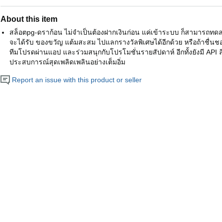
About this item
สล็อตpg-ดราก้อน ไม่จำเป็นต้องฝากเงินก่อน แค่เข้าระบบ ก็สามารถทดลอ
จะได้รับ ของขวัญ แต้มสะสม ไปแลกรางวัลพิเศษได้อีกด้วย หรือถ้าชื่นช
ทีมโปรดผ่านแอป และร่วมสนุกกับโปรโมชั่นรายสัปดาห์ อีกทั้งยังมี API ลิขส
ประสบการณ์สุดเพลิดเพลินอย่างเต็มอิ่ม
Report an issue with this product or seller