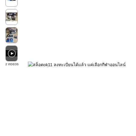
2 VIDEOS