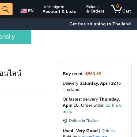
0
Returns
Hello, sign in
EN
& Orders
Cart
Account & Lists
Get free shipping to Thailand
ออนไลน์
Buy used:
$860.85
Delivery
Saturday, April 12
to
Thailand
Or fastest delivery
Thursday,
April 10
. Order within
16 hrs 8
mins
Deliver to
Thailand
Used: Very Good
|
Details
Sold by
jerseys4thewin