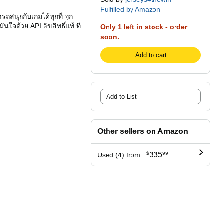
Fulfilled by Amazon
สนุกกับเกมได้ทุกที่ ทุก
ใจด้วย API ลิขสิทธิ์แท้ ที่
Only 1 left in stock - order
soon.
Add to cart
Add to List
Other sellers on Amazon
$
335
99
Used (4) from