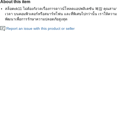
About this item
สล็อตok11 ไม่ต้องกังวลเรื่องการดาวน์โหลดแอปพลิเคชัน 복잡 คุณสามารถ
เวลา บนคอมพิวเตอร์หรือสมาร์ทโฟน และที่พิเศษไปกว่านั้น เราให้ความมั่น
พัฒนาเพื่อการรักษาความปลอดภัยสูงสุด
Report an issue with this product or seller