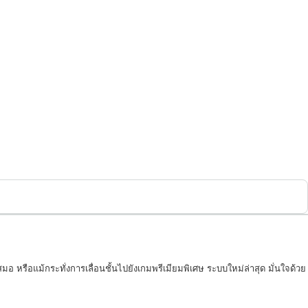
มอ หรือแม้กระทั่งการเลื่อนชั้นไปยังเกมพรีเมียมพิเศษ ระบบใหม่ล่าสุด มั่นใจด้วย