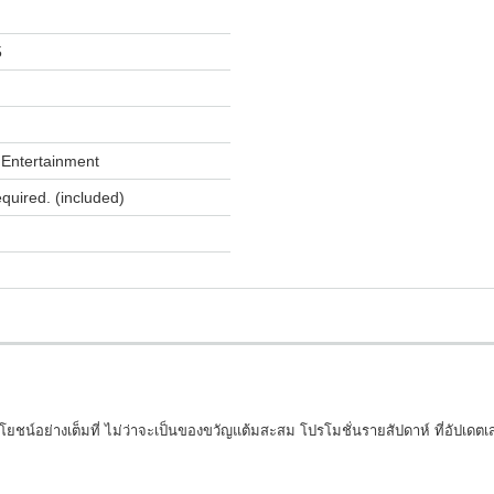
5
Entertainment
equired. (included)
ยชน์อย่างเต็มที่ ไม่ว่าจะเป็นของขวัญแต้มสะสม โปรโมชั่นรายสัปดาห์ ที่อัปเดตเส