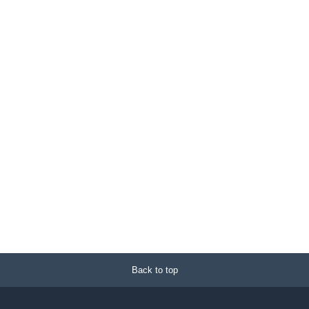
Back to top