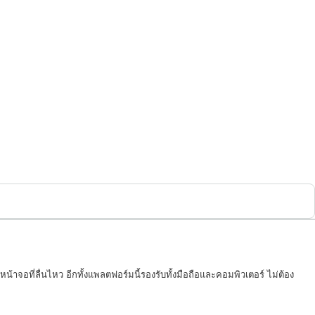
จอที่ลื่นไหว อีกทั้งแพลตฟอร์มนี้รองรับทั้งมือถือและคอมพิวเตอร์ ไม่ต้อง