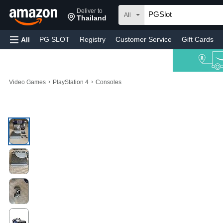
Deliver to
All
Thailand
PG SLOT
Registry
Customer Service
Gift Cards
All
›
›
Video Games
PlayStation 4
Consoles