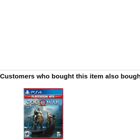
Customers who bought this item also bough