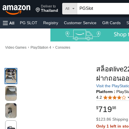
Deliver to
All
Thailand
PG SLOT
Registry
Customer Service
Gift Cards
S
All
›
›
Video Games
PlayStation 4
Consoles
สล็อตlive2
ฝากถอนออโต
Visit the PlayStat
Platform :
PlaySt
4.2
719
$
98
$123.86 Shipping
Only 1 left in st