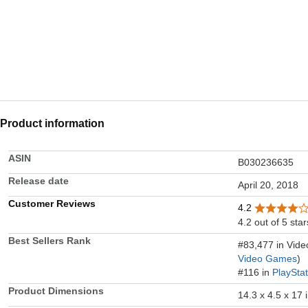
Product information
ASIN
B030236635
Release date
April 20, 2018
Customer Reviews
4.2
4.2 out of 5 star
Best Sellers Rank
#83,477 in Vid
Video Games
)
#116 in
PlaySta
Product Dimensions
14.3 x 4.5 x 17