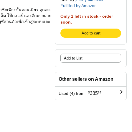
Fulfilled by Amazon
าชิกเพียงขั้นตอนเดียว คุณจะ
ล็ต โป๊กเกอร์ และอีกมากมาย
Only 1 left in stock - order
ีส่วนตัวเพื่อเข้าสู่ระบบและ
soon.
Add to cart
Add to List
Other sellers on Amazon
$
335
99
Used (4) from