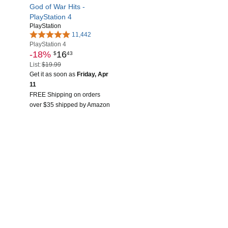
God of War Hits -
PlayStation 4
PlayStation
11,442
PlayStation 4
-18%
16
$
43
List:
$19.99
Get it as soon as
Friday, Apr
11
FREE Shipping on orders
over $35 shipped by Amazon