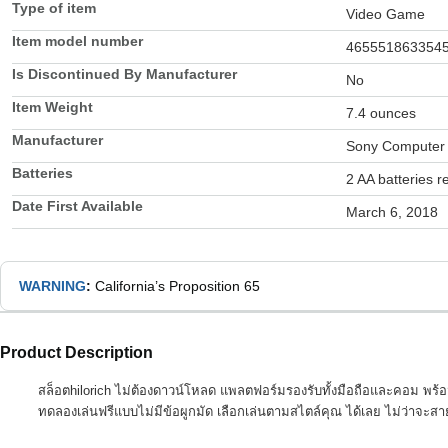
Type of item
Video Game
Item model number
465551863354
Is Discontinued By Manufacturer
No
Item Weight
7.4 ounces
Manufacturer
Sony Computer 
Batteries
2 AA batteries r
Date First Available
March 6, 2018
WARNING
:
California’s Proposition 65
Product Description
สล็อตhilorich ไม่ต้องดาวน์โหลด แพลตฟอร์มรองรับทั้งมือถือและคอม พร้
ทดลองเล่นฟรีแบบไม่มีข้อผูกมัด เลือกเล่นตามสไตล์คุณ ได้เลย ไม่ว่าจะสาย