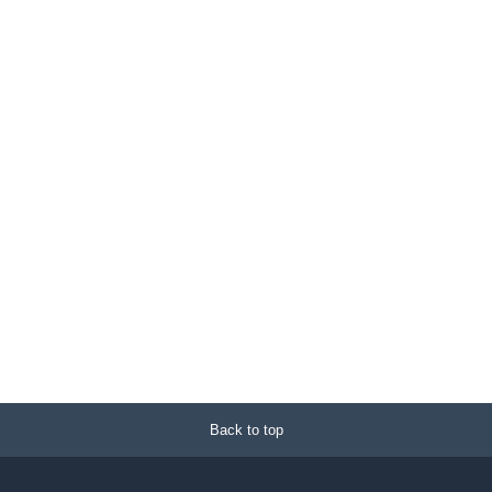
Back to top