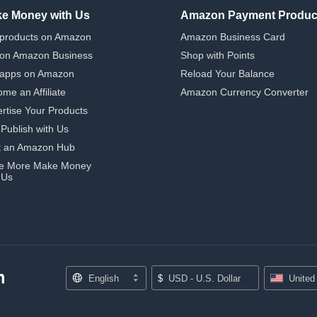
e Money with Us
Amazon Payment Produc
 products on Amazon
Amazon Business Card
 on Amazon Business
Shop with Points
 apps on Amazon
Reload Your Balance
me an Affiliate
Amazon Currency Converter
rtise Your Products
-Publish with Us
t an Amazon Hub
e More Make Money
 Us
English
$
USD - U.S. Dollar
United