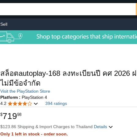
Sell
สล็อตautoplay-168 ลงทะเบียนปี คศ 2026 
ไม่มีข้อจำกัด
Visit the PlayStation Store
Platform :
PlayStation 4
4.2
394 ratings
719
$
98
$123.86 Shipping & Import Charges to Thailand
Details
Only 1 left in stock - order soon.