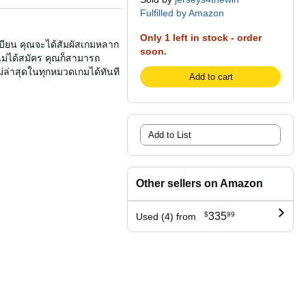
Fulfilled by Amazon
Only 1 left in stock - order
เบียน คุณจะได้สัมผัสเกมหลาก
soon.
งไม่ได้สมัคร คุณก็สามารถ
ม่ล่าสุดในทุกหมวดเกมได้ทันที
Add to cart
Add to List
Other sellers on Amazon
$
335
99
Used (4) from