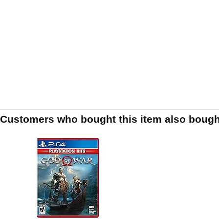
Customers who bought this item also bough