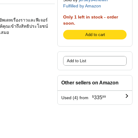
Fulfilled by Amazon
Only 1 left in stock - order
อัพเดทเรื่องราวและฟีเจอร์
soon.
ห้คุณเข้าถึงสิทธิประโยชน์
ตเสมอ
Add to cart
Add to List
Other sellers on Amazon
$
335
99
Used (4) from