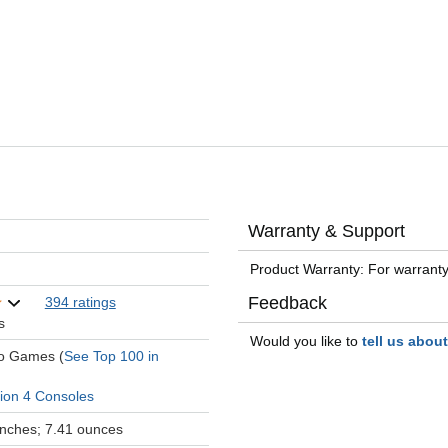
Warranty & Support
Product Warranty: For warranty
Feedback
394 ratings
s
Would you like to
tell us abou
eo Games (
See Top 100 in
tion 4 Consoles
 inches; 7.41 ounces