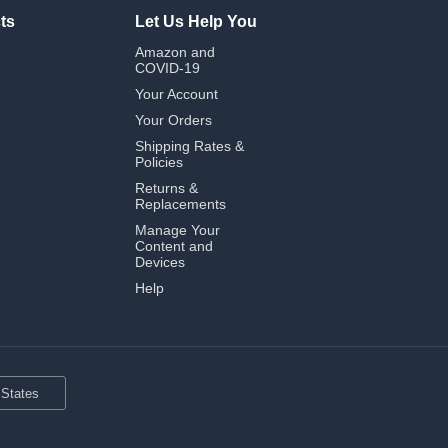
ts
Let Us Help You
Amazon and
COVID-19
Your Account
Your Orders
Shipping Rates &
Policies
Returns &
Replacements
Manage Your
Content and
Devices
Help
 States