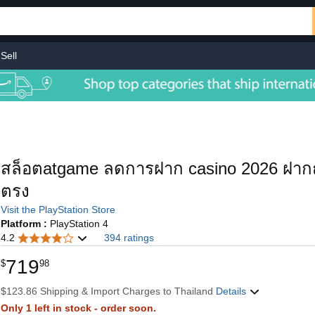
Sell
สล็อตatgame ลดการฝาก casino 2026 ฝากถ
ตรง
Visit the PlayStation Store
Platform :
PlayStation 4
4.2
394 ratings
719
$
98
$123.86 Shipping & Import Charges to Thailand
Details
Only 1 left in stock - order soon.