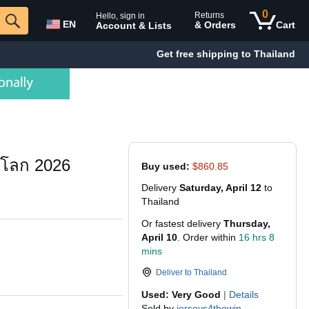
0
Returns
Hello, sign in
EN
& Orders
Cart
Account & Lists
Get free shipping to Thailand
ป์โลก 2026
Buy used:
$860.85
Delivery
Saturday, April 12
to
Thailand
Or fastest delivery
Thursday,
April 10
. Order within
16 hrs 8
mins
Deliver to
Thailand
Used: Very Good
|
Details
Sold by
jerseys4thewin