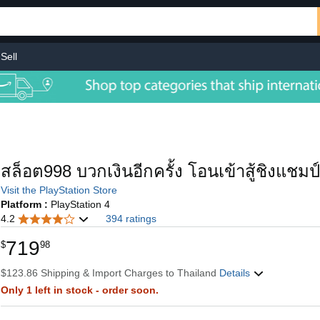
Sell
สล็อต998 บวกเงินอีกครั้ง โอนเข้าสู้ชิงแชม
Visit the PlayStation Store
Platform :
PlayStation 4
4.2
394 ratings
719
$
98
$123.86 Shipping & Import Charges to Thailand
Details
Only 1 left in stock - order soon.