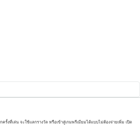
รั้งที่เล่น จะใช้แลกรางวัล หรือเข้าสู่เกมพรีเมียมได้แบบไม่ต้องจ่ายเพิ่ม เปิด