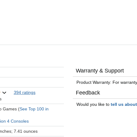
Warranty & Support
Product Warranty: For warranty
Feedback
394 ratings
s
Would you like to
tell us abou
eo Games (
See Top 100 in
tion 4 Consoles
 inches; 7.41 ounces