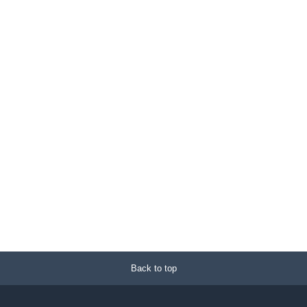
Back to top