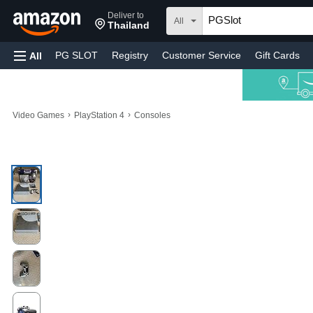
Deliver to
All
Thailand
PG SLOT
Registry
Customer Service
Gift Cards
All
›
›
Video Games
PlayStation 4
Consoles