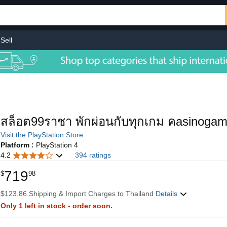
Sell
สล็อต99ราชา พักผ่อนกับทุกเกม คasinoga
Visit the PlayStation Store
Platform :
PlayStation 4
4.2
394 ratings
719
$
98
$123.86 Shipping & Import Charges to Thailand
Details
Only 1 left in stock - order soon.