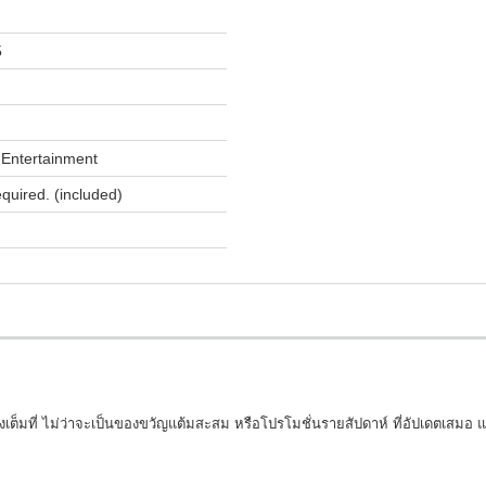
5
Entertainment
equired. (included)
ต็มที่ ไม่ว่าจะเป็นของขวัญแต้มสะสม หรือโปรโมชั่นรายสัปดาห์ ที่อัปเดตเสมอ แถ