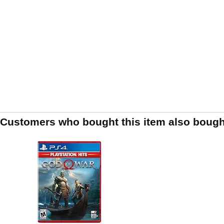
Customers who bought this item also bough