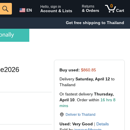
0
Returns
Hello, sign in
EN
& Orders
Cart
Account & Lists
Get free shipping to Thailand
me2026
Buy used:
$860.85
Delivery
Saturday, April 12
to
Thailand
Or fastest delivery
Thursday,
April 10
. Order within
16 hrs 8
mins
Deliver to
Thailand
Used: Very Good
|
Details
Sold by
jerseys4thewin