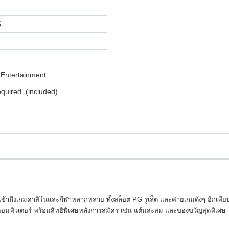
5
Entertainment
equired. (included)
้เข้าถึงเกมคาสิโนและกีฬาหลากหลาย ทั้งสล็อต PG รูเล็ต และค่ายเกมดังๆ อีกเพี
อคอมพิวเตอร์ พร้อมสิทธิพิเศษหลังการสมัคร เช่น แต้มสะสม และของขวัญสุดพิเศษ