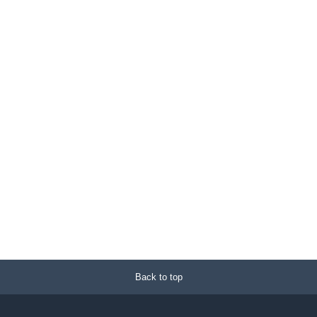
Back to top