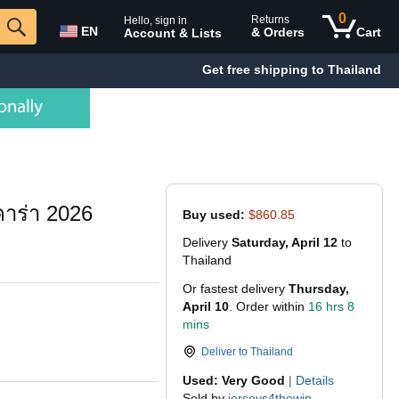
0
Returns
Hello, sign in
EN
& Orders
Cart
Account & Lists
Get free shipping to Thailand
คาร่า 2026
Buy used:
$860.85
Delivery
Saturday, April 12
to
Thailand
Or fastest delivery
Thursday,
April 10
. Order within
16 hrs 8
mins
Deliver to
Thailand
Used: Very Good
|
Details
Sold by
jerseys4thewin