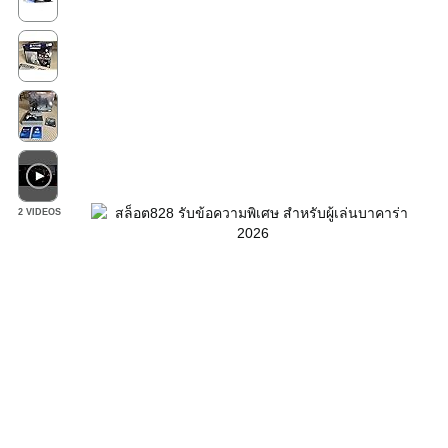
2 VIDEOS