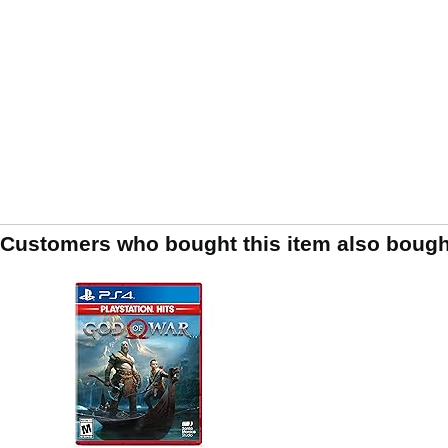
Customers who bought this item also bough