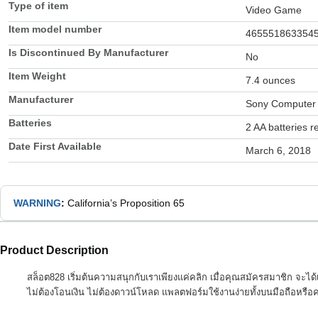
Type of item
Video Game
Item model number
465551863354
Is Discontinued By Manufacturer
No
Item Weight
7.4 ounces
Manufacturer
Sony Computer 
Batteries
2 AA batteries r
Date First Available
March 6, 2018
WARNING
:
California’s Proposition 65
Product Description
สล็อต828 เริ่มต้นความสนุกกับเราเพียงแค่คลิก เมื่อคุณสมัครสมาชิก จะได
ไม่ต้องโอนเงิน ไม่ต้องดาวน์โหลด แพลตฟอร์มใช้งานง่ายทั้งบนมือถือหรื