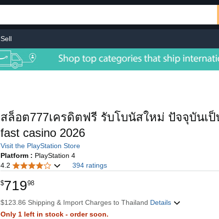
Sell
สล็อต777เครดิตฟรี รับโบนัสใหม่ ปัจจุบันเ
fast casino 2026
Visit the PlayStation Store
Platform :
PlayStation 4
4.2
394 ratings
719
$
98
$123.86 Shipping & Import Charges to Thailand
Details
Only 1 left in stock - order soon.