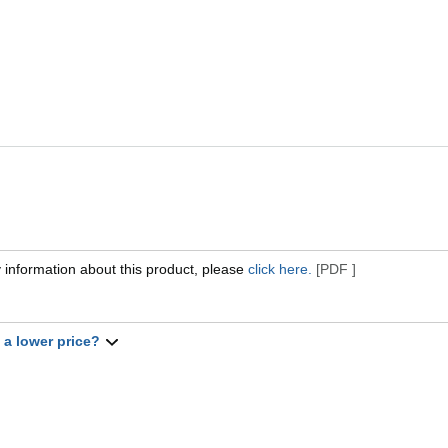
 information about this product, please
click here.
[PDF ]
t a lower price?