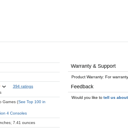
Warranty & Support
Product Warranty: For warranty
Feedback
394 ratings
s
Would you like to
tell us abou
eo Games (
See Top 100 in
tion 4 Consoles
 inches; 7.41 ounces