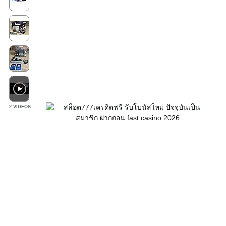
2 VIDEOS