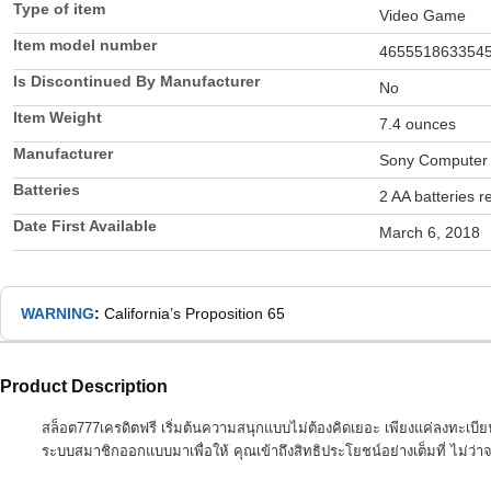
Type of item
Video Game
Item model number
465551863354
Is Discontinued By Manufacturer
No
Item Weight
7.4 ounces
Manufacturer
Sony Computer 
Batteries
2 AA batteries r
Date First Available
March 6, 2018
WARNING
:
California’s Proposition 65
Product Description
สล็อต777เครดิตฟรี เริ่มต้นความสนุกแบบไม่ต้องคิดเยอะ เพียงแค่ลงทะเบีย
ระบบสมาชิกออกแบบมาเพื่อให้ คุณเข้าถึงสิทธิประโยชน์อย่างเต็มที่ ไม่ว่