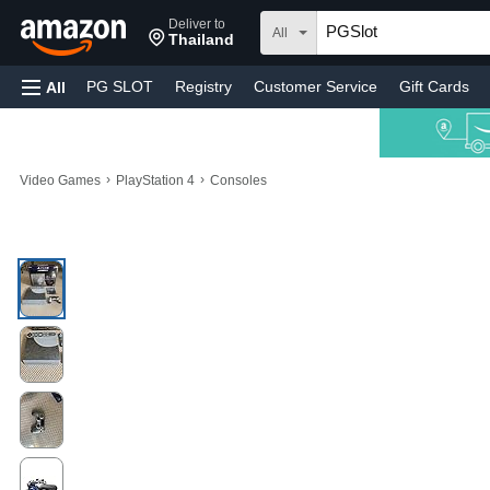
Deliver to
All
Thailand
PG SLOT
Registry
Customer Service
Gift Cards
All
›
›
Video Games
PlayStation 4
Consoles