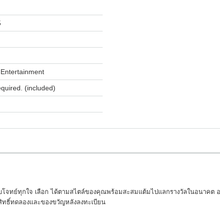
5
Entertainment
equired. (included)
อบโจทย์ทุกใจ เลือก ได้ตามสไตล์ของคุณพร้อมสะสมแต้มไปแลกรางวัลในอนาคต อยาก
มสิทธิ์ทดลองและของขวัญหลังลงทะเบียน