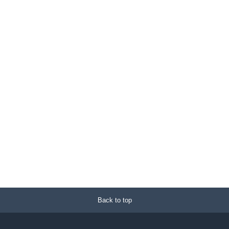
Back to top