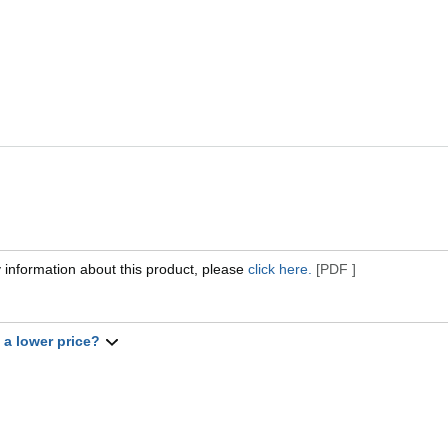
 information about this product, please
click here.
[PDF ]
t a lower price?