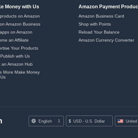
e Money with Us
Amazon Payment Produc
 products on Amazon
Amazon Business Card
 on Amazon Business
Shop with Points
 apps on Amazon
Reload Your Balance
me an Affiliate
Amazon Currency Converter
rtise Your Products
-Publish with Us
t an Amazon Hub
e More Make Money
 Us
English
$
USD - U.S. Dollar
United