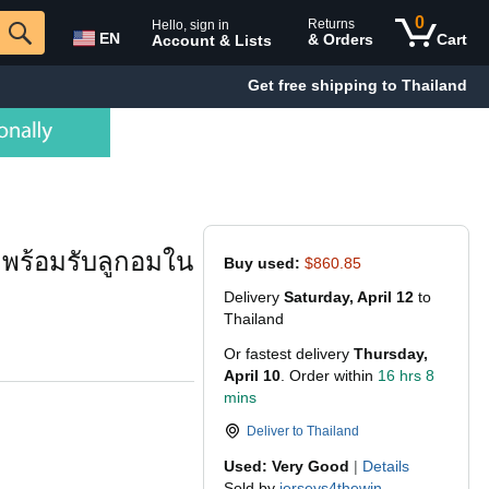
0
Returns
Hello, sign in
EN
& Orders
Cart
Account & Lists
Get free shipping to Thailand
ง พร้อมรับลูกอมใน
Buy used:
$860.85
Delivery
Saturday, April 12
to
Thailand
Or fastest delivery
Thursday,
April 10
. Order within
16 hrs 8
mins
Deliver to
Thailand
Used: Very Good
|
Details
Sold by
jerseys4thewin