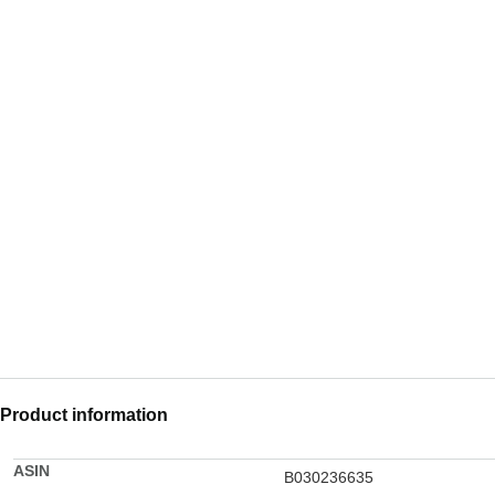
Product information
ASIN
B030236635