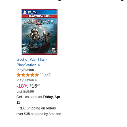
God of War Hits -
PlayStation 4
PlayStation
11,442
PlayStation 4
-18%
16
$
43
List:
$19.99
Get it as soon as
Friday, Apr
11
FREE Shipping on orders
over $35 shipped by Amazon