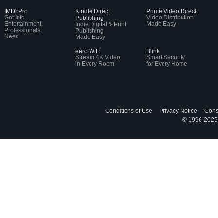
IMDbPro
Kindle Direct
Prime Video Direct
Get Info
Video Distribution
Publishing
Entertainment
Made Easy
Indie Digital & Print
Professionals
Publishing
Need
Made Easy
eero WiFi
Blink
Stream 4K Video
Smart Security
in Every Room
for Every Home
Conditions of Use
Privacy Notice
Cons
© 1996-2025, 