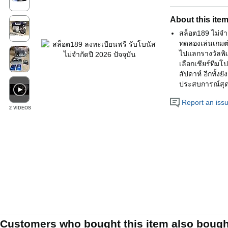
About this ite
สล็อต189 ไม่จำ
ทดลองเล่นเกมต่
ไปแลกรางวัลพิเ
เลือกเชียร์ทีม
สัปดาห์ อีกทั้งยั
ประสบการณ์สุดเ
Report an issue
2 VIDEOS
Customers who bought this item also bough