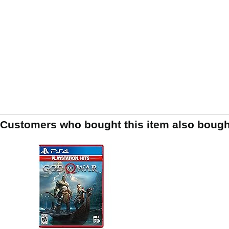
Customers who bought this item also bough