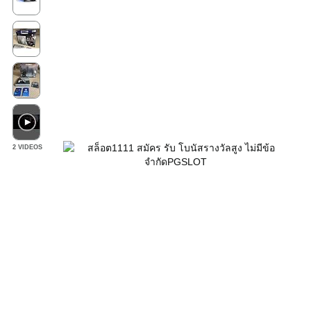
2 VIDEOS