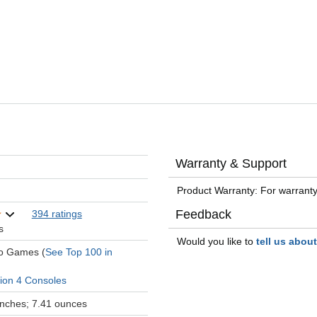
Warranty & Support
Product Warranty: For warranty
Feedback
394 ratings
s
Would you like to
tell us abou
eo Games (
See Top 100 in
tion 4 Consoles
 inches; 7.41 ounces