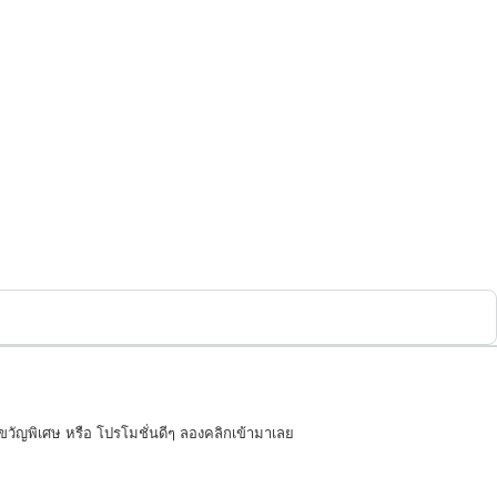
องขวัญพิเศษ หรือ โปรโมชั่นดีๆ ลองคลิกเข้ามาเลย