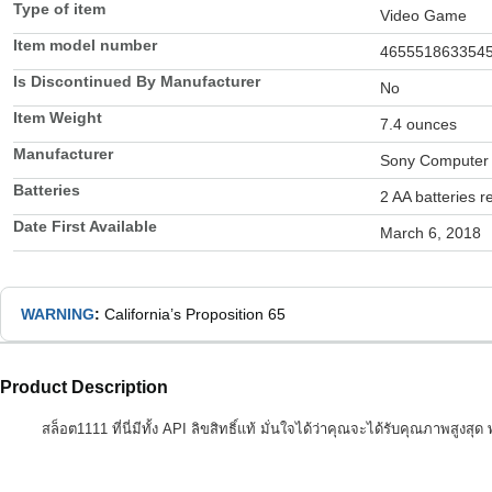
Type of item
Video Game
Item model number
465551863354
Is Discontinued By Manufacturer
No
Item Weight
7.4 ounces
Manufacturer
Sony Computer 
Batteries
2 AA batteries r
Date First Available
March 6, 2018
WARNING
:
California’s Proposition 65
Product Description
สล็อต1111 ที่นี่มีทั้ง API ลิขสิทธิ์แท้ มั่นใจได้ว่าคุณจะได้รับคุณภาพส