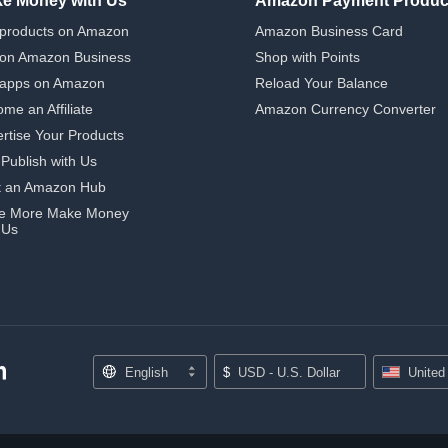
e Money with Us
Amazon Payment Produc
 products on Amazon
Amazon Business Card
 on Amazon Business
Shop with Points
 apps on Amazon
Reload Your Balance
me an Affiliate
Amazon Currency Converter
rtise Your Products
-Publish with Us
t an Amazon Hub
e More Make Money
 Us
English
$
USD - U.S. Dollar
United