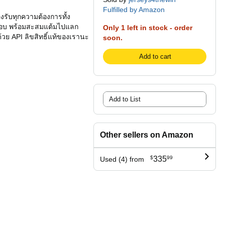
Fulfilled by Amazon
รับทุกความต้องการทั้ง
จชอบ พร้อมสะสมแต้มไปแลก
Only 1 left in stock - order
วย API ลิขสิทธิ์แท้ของเรานะ
soon.
Add to cart
Add to List
Other sellers on Amazon
$
335
99
Used (4) from