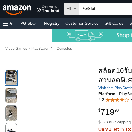
Deliver to
All
Thailand
PG SLOT
Registry
Customer Service
Gift Cards
S
All
›
›
Video Games
PlayStation 4
Consoles
สล็อต10รับ
ส่วนลดพิเ
Visit the PlayStat
Platform :
PlaySt
4.2
719
$
98
$123.86 Shipping
Only 1 left in st