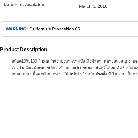
Date First Available
March 6, 2018
WARNING
:
California’s Proposition 65
Product Description
สล็อต10รับ100 ถ้าคุณกำลังมองหาความบันเทิงที่หลากหลายและสนุกง่ายๆ เ
ต้องฝากเงินแม้แต่บาทเดียว เข้าระบบแล้ว ทดลองเล่นฟรีได้เลยทันที พร้อม
ออกแบบมาเพื่อคุณโดยเฉพาะ ให้สิทธิประโยชน์อย่างเต็มที่ ไม่ว่าจะเป็