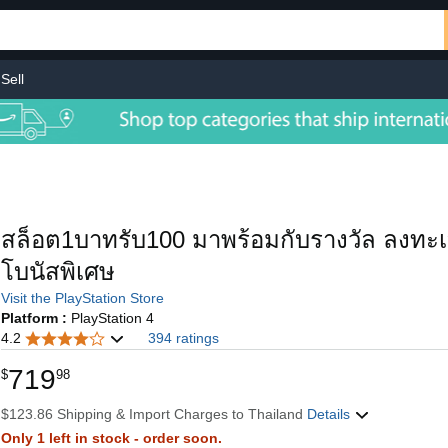
Sell
สล็อต1บาทรับ100 มาพร้อมกับรางวัล ลงทะเบ
โบนัสพิเศษ
Visit the PlayStation Store
Platform :
PlayStation 4
4.2
394 ratings
719
$
98
$123.86 Shipping & Import Charges to Thailand
Details
Only 1 left in stock - order soon.