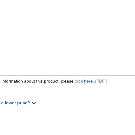
 information about this product, please
click here.
[PDF ]
t a lower price?