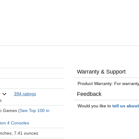
Warranty & Support
Product Warranty: For warranty
Feedback
394 ratings
s
Would you like to
tell us abou
eo Games (
See Top 100 in
tion 4 Consoles
 inches; 7.41 ounces