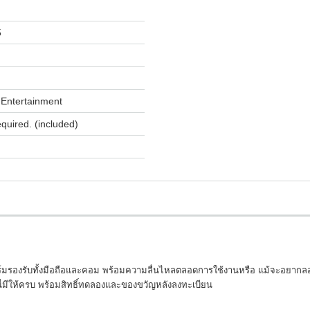
5
Entertainment
equired. (included)
มรองรับทั้งมือถือและคอม พร้อมความลื่นไหลตลอดการใช้งานหรือ แม้จะอยากลองก่
ี่มีให้ครบ พร้อมสิทธิ์ทดลองและของขวัญหลังลงทะเบียน