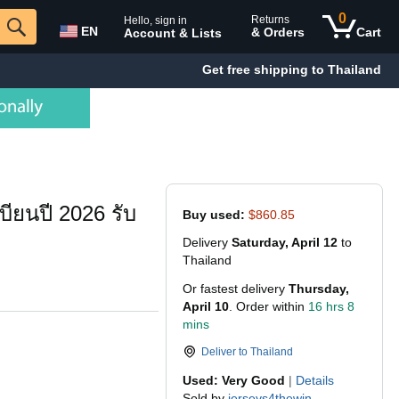
0
Returns
Hello, sign in
EN
& Orders
Cart
Account & Lists
Get free shipping to Thailand
ียนปี 2026 รับ
Buy used:
$860.85
Delivery
Saturday, April 12
to
Thailand
Or fastest delivery
Thursday,
April 10
. Order within
16 hrs 8
mins
Deliver to
Thailand
Used: Very Good
|
Details
Sold by
jerseys4thewin