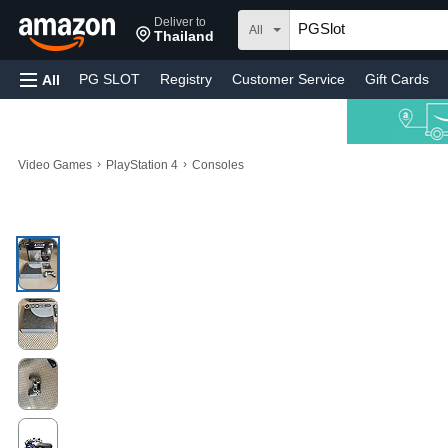
Deliver to
All
Thailand
PG SLOT
Registry
Customer Service
Gift Cards
All
›
›
Video Games
PlayStation 4
Consoles