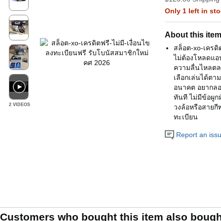
Only 1 left in st
About this ite
สล็อต-xo-เครดิต
ไม่ต้องโหลดแอป
ความลื่นไหลตล
เลือกเล่นได้ต
อนาคต อยากลอง
ทันที ไม่มีข้อผู
2 VIDEOS
วงล้อหรือสายก
ทะเบียน
Report an issue
Customers who bought this item also bough