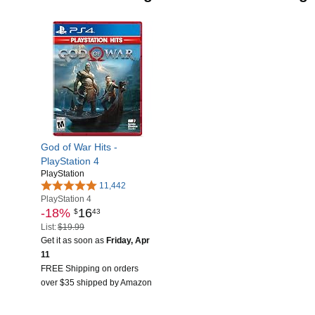
God of War Hits -
PlayStation 4
PlayStation
11,442
PlayStation 4
-18%
16
$
43
List:
$19.99
Get it as soon as
Friday, Apr
11
FREE Shipping on orders
over $35 shipped by Amazon