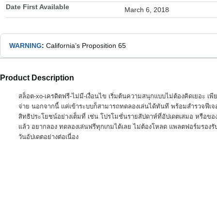
Date First Available
March 6, 2018
WARNING
:
California’s Proposition 65
Product Description
สล็อต-xo-เครดิตฟรี-ไม่มี-เงื่อนไข เริ่มต้นความสนุกแบบไม่ต้องคิดเยอะ เ
จ่าย นอกจากนี้ แค่เข้าระบบก็สามารถทดลองเล่นได้ทันที พร้อมสำรวจฟีเจ
สิทธิประโยชน์อย่างเต็มที่ เช่น โปรโมชั่นรายสัปดาห์ที่อัปเดตเสมอ หรือของ
แล้ว อยากลอง ทดลองเล่นฟรีทุกเกมได้เลย ไม่ต้องโหลด แพลตฟอร์มรองรับท
วันอัปเดตอย่างต่อเนื่อง