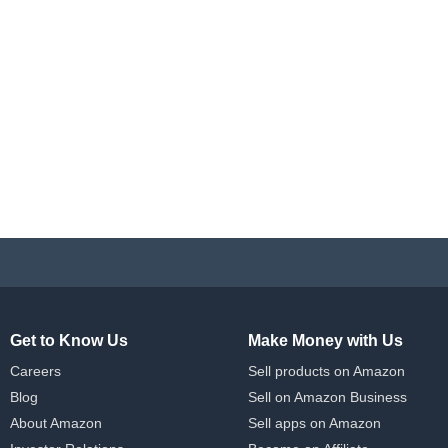
Get to Know Us
Make Money with Us
Careers
Sell products on Amazon
Blog
Sell on Amazon Business
About Amazon
Sell apps on Amazon