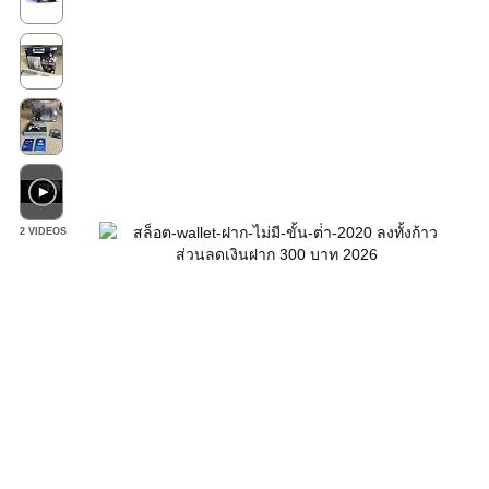
2 VIDEOS