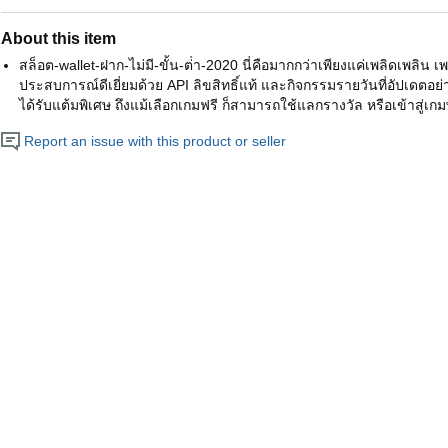
About this item
สล็อต-wallet-ฝาก-ไม่มี-ขั้น-ต่ํา-2020 นี่คือมากกว่าเพียงแค่เพลิดเพลิน
ประสบการณ์ดีเยี่ยมด้วย API ลิขสิทธิ์แท้ และกิจกรรมรายวันที่อัปเดตอย่างต
ได้รับแต้มพิเศษ ถึงแม้เลือกเกมฟรี ก็สามารถใช้แลกรางวัล หรือเข้าสู่เกมพ
Report an issue with this product or seller