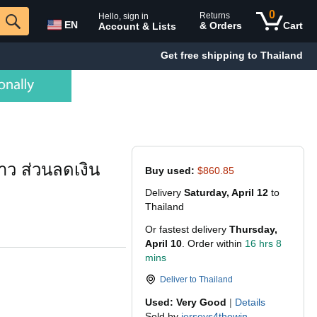
0
Returns
Hello, sign in
EN
& Orders
Cart
Account & Lists
Get free shipping to Thailand
ก้าว ส่วนลดเงิน
Buy used:
$860.85
Delivery
Saturday, April 12
to
Thailand
Or fastest delivery
Thursday,
April 10
. Order within
16 hrs 8
mins
Deliver to
Thailand
Used: Very Good
|
Details
Sold by
jerseys4thewin