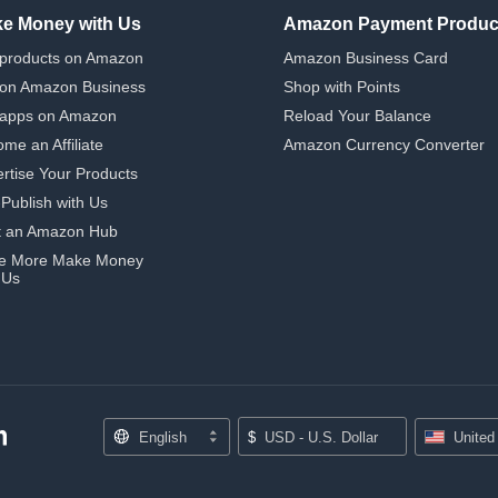
e Money with Us
Amazon Payment Produc
 products on Amazon
Amazon Business Card
 on Amazon Business
Shop with Points
 apps on Amazon
Reload Your Balance
me an Affiliate
Amazon Currency Converter
rtise Your Products
-Publish with Us
t an Amazon Hub
e More Make Money
 Us
English
$
USD - U.S. Dollar
United