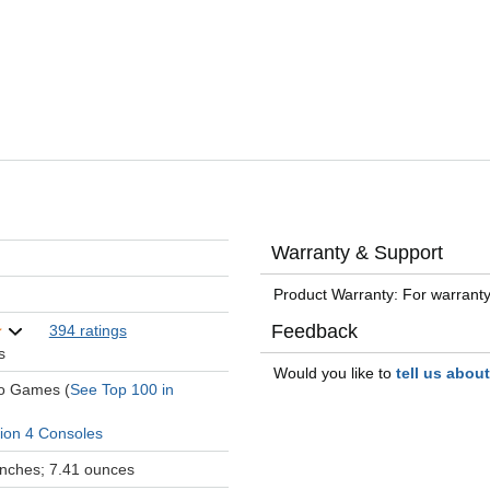
Warranty & Support
Product Warranty: For warranty
Feedback
394 ratings
s
Would you like to
tell us abou
eo Games (
See Top 100 in
tion 4 Consoles
 inches; 7.41 ounces