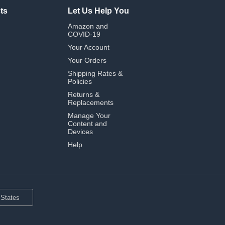
ts
Let Us Help You
Amazon and
COVID-19
Your Account
Your Orders
Shipping Rates &
Policies
Returns &
Replacements
Manage Your
Content and
Devices
Help
 States