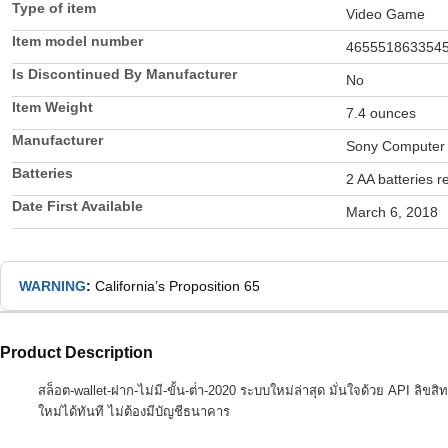
Type of item
Video Game
Item model number
465551863354
Is Discontinued By Manufacturer
No
Item Weight
7.4 ounces
Manufacturer
Sony Computer 
Batteries
2 AA batteries r
Date First Available
March 6, 2018
WARNING
:
California’s Proposition 65
Product Description
สล็อต-wallet-ฝาก-ไม่มี-ขั้น-ต่ํา-2020 ระบบใหม่ล่าสุด มั่นใจด้วย API ลิขสิ
ใหม่ได้ทันที ไม่ต้องมีบัญชีธนาคาร