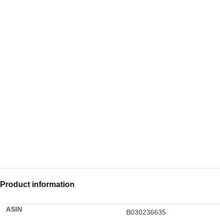
Product information
ASIN
B030236635