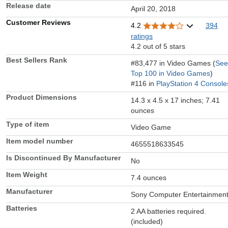
Release date
April 20, 2018
Customer Reviews
4.2
394
ratings
4.2 out of 5 stars
Best Sellers Rank
#83,477 in Video Games (
See
Top 100 in Video Games
)
#116 in
PlayStation 4 Console
Product Dimensions
14.3 x 4.5 x 17 inches; 7.41
ounces
Type of item
Video Game
Item model number
4655518633545
Is Discontinued By Manufacturer
No
Item Weight
7.4 ounces
Manufacturer
Sony Computer Entertainmen
Batteries
2 AA batteries required.
(included)