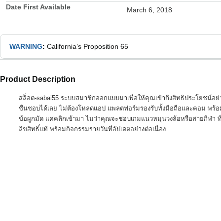
Date First Available
March 6, 2018
WARNING
:
California’s Proposition 65
Product Description
สล็อต-sabai55 ระบบสมาชิกออกแบบมาเพื่อให้คุณเข้าถึงสิทธิประโยชน์อย่าง
ชื่นชอบได้เลย ไม่ต้องโหลดแอป แพลตฟอร์มรองรับทั้งมือถือและคอม พร้อ
ข้อผูกมัด แค่คลิกเข้ามา ไม่ว่าคุณจะชอบเกมแนวหมุนวงล้อหรือสายกีฬา ที
ลิขสิทธิ์แท้ พร้อมกิจกรรมรายวันที่อัปเดตอย่างต่อเนื่อง