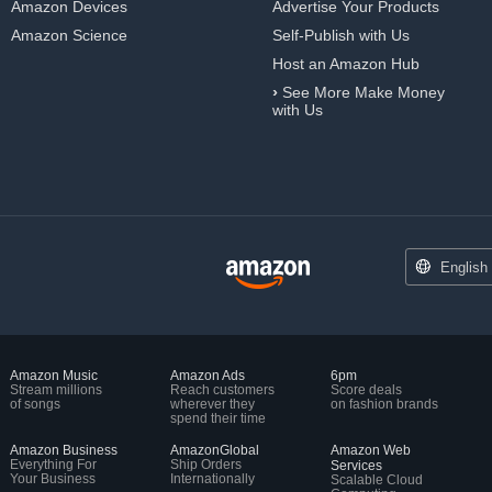
Amazon Devices
Advertise Your Products
Amazon Science
Self-Publish with Us
Host an Amazon Hub
›
See More Make Money
with Us
English
Amazon Music
Amazon Ads
6pm
Stream millions
Reach customers
Score deals
of songs
wherever they
on fashion brands
spend their time
Amazon Business
AmazonGlobal
Amazon Web
Everything For
Ship Orders
Services
Your Business
Internationally
Scalable Cloud