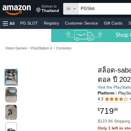
Deliver to
All
Thailand
PG SLOT
Registry
Customer Service
Gift Cards
S
All
›
›
Video Games
PlayStation 4
Consoles
สล็อต-saba
ตอล ปี 20
Visit the PlayStat
Platform :
PlaySt
4.2
719
$
98
$123.86 Shipping
Only 1 left in st