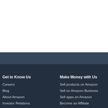
Get to Know Us
Make Money with Us
Careers
Sell products on Amazon
Blog
Sell on Amazon Business
About Amazon
Sell apps on Amazon
Investor Relations
Become an Affiliate