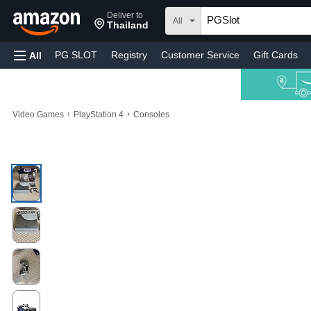
Deliver to
All
Thailand
PG SLOT
Registry
Customer Service
Gift Cards
All
›
›
Video Games
PlayStation 4
Consoles