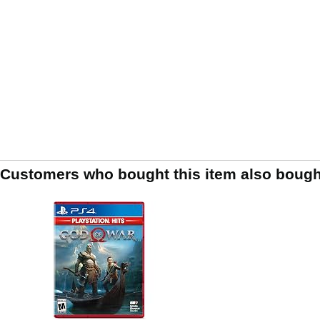
Customers who bought this item also bough