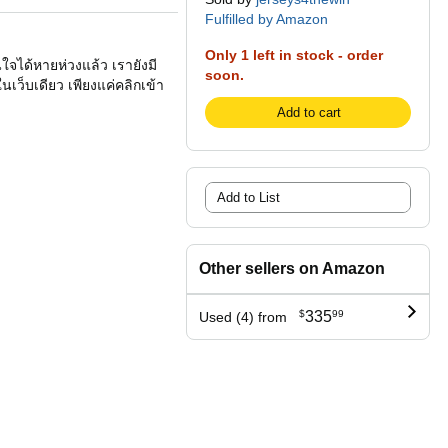
Fulfilled by Amazon
Only 1 left in stock - order
ใจได้หายห่วงแล้ว เรายังมี
soon.
เว็บเดียว เพียงแค่คลิกเข้า
Add to cart
Add to List
Other sellers on Amazon
$
335
99
Used (4) from