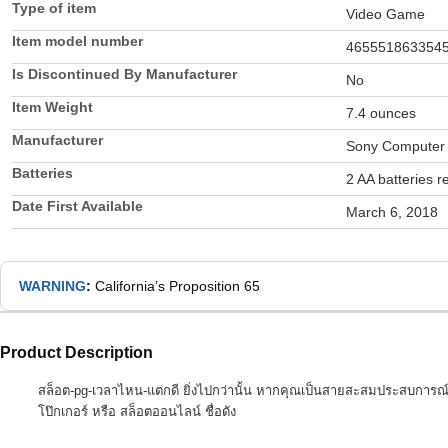
Type of item
Video Game
Item model number
465551863354
Is Discontinued By Manufacturer
No
Item Weight
7.4 ounces
Manufacturer
Sony Computer 
Batteries
2 AA batteries r
Date First Available
March 6, 2018
WARNING
:
California’s Proposition 65
Product Description
สล็อต-pg-เวลาไหน-แตกดี ยิ่งไปกว่านั้น หากคุณเป็นสายสะสมประสบการณ์ก
โป๊กเกอร์ หรือ สล็อตออนไลน์ ชื่อดัง