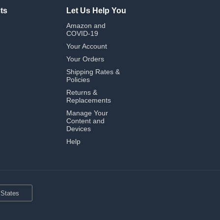
ts
Let Us Help You
Amazon and
COVID-19
Your Account
Your Orders
Shipping Rates &
Policies
Returns &
Replacements
Manage Your
Content and
Devices
Help
 States