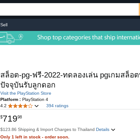
Sell
สล็อต-pg-ฟรี-2022-ทดลองเล่น pgเกมสล็อต
ปัจจุบันรับลูกดอก
Visit the PlayStation Store
Platform :
PlayStation 4
4.2
394 ratings
719
$
98
$123.86 Shipping & Import Charges to Thailand
Details
Only 1 left in stock - order soon.