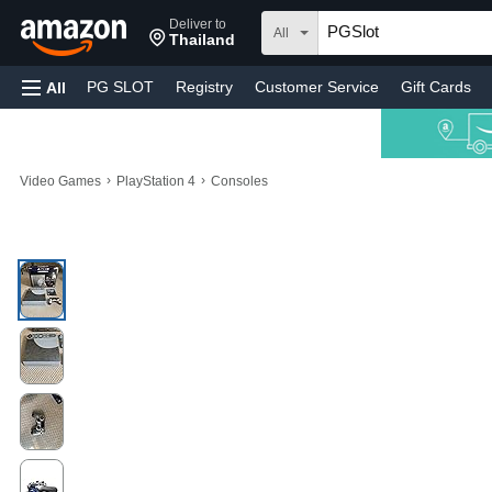
Deliver to
All
Thailand
PG SLOT
Registry
Customer Service
Gift Cards
All
›
›
Video Games
PlayStation 4
Consoles