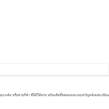
มุนวงล้อ หรือสายกีฬา ที่นี่มีให้ครบ พร้อมสิทธิ์ทดลองและของขวัญหลังลงทะเบียน