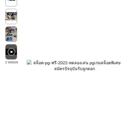
2 VIDEOS