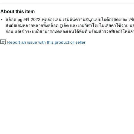
About this item
สล็อต-pg-ฟรี-2022-ทดลองเล่น เริ่มต้นความสนุกแบบไม่ต้องคิดเยอะ เพ
สัมผัสเกมหลากหลายทั้งสล็อต รูเล็ต และเกมกีฬาโดยไม่เสียค่าใช้จ่าย นอ
ก่อน แค่เข้าระบบก็สามารถทดลองเล่นได้ทันที พร้อมสำรวจฟีเจอร์ใหม่ล
Report an issue with this product or seller