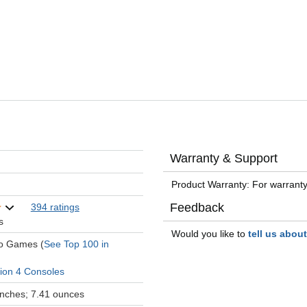
Warranty & Support
Product Warranty: For warranty
Feedback
394 ratings
s
Would you like to
tell us abou
eo Games (
See Top 100 in
tion 4 Consoles
 inches; 7.41 ounces