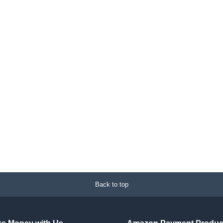
Back to top