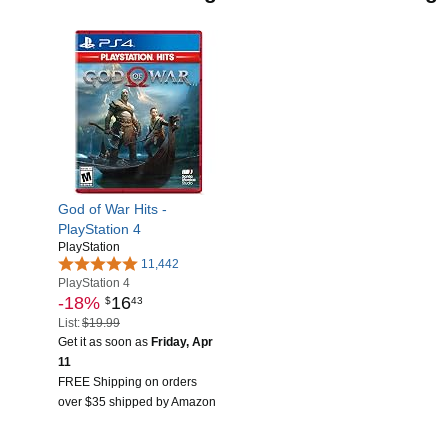
God of War Hits -
PlayStation 4
PlayStation
11,442
PlayStation 4
-18%
16
$
43
List:
$19.99
Get it as soon as
Friday, Apr
11
FREE Shipping on orders
over $35 shipped by Amazon