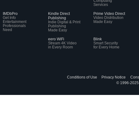
Computing
Services
IMDbPro
Kindle Direct
Prime Video Direct
Get Info
Video Distribution
Publishing
Entertainment
Made Easy
Indie Digital & Print
Professionals
Publishing
Need
Made Easy
eero WiFi
Blink
Stream 4K Video
Smart Security
in Every Room
for Every Home
Conditions of Use
Privacy Notice
Cons
© 1996-2025, 