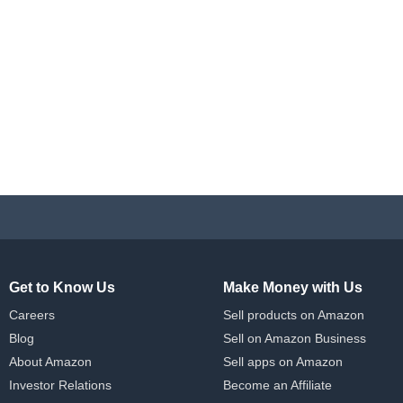
Get to Know Us
Make Money with Us
Careers
Sell products on Amazon
Blog
Sell on Amazon Business
About Amazon
Sell apps on Amazon
Investor Relations
Become an Affiliate