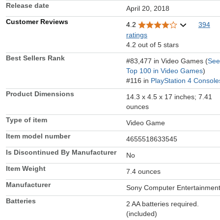
Release date
April 20, 2018
Customer Reviews
4.2
394
ratings
4.2 out of 5 stars
Best Sellers Rank
#83,477 in Video Games (
See
Top 100 in Video Games
)
#116 in
PlayStation 4 Console
Product Dimensions
14.3 x 4.5 x 17 inches; 7.41
ounces
Type of item
Video Game
Item model number
4655518633545
Is Discontinued By Manufacturer
No
Item Weight
7.4 ounces
Manufacturer
Sony Computer Entertainmen
Batteries
2 AA batteries required.
(included)