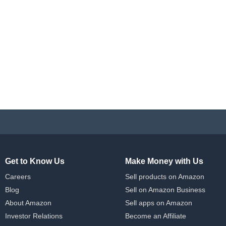
Get to Know Us
Make Money with Us
Careers
Sell products on Amazon
Blog
Sell on Amazon Business
About Amazon
Sell apps on Amazon
Investor Relations
Become an Affiliate