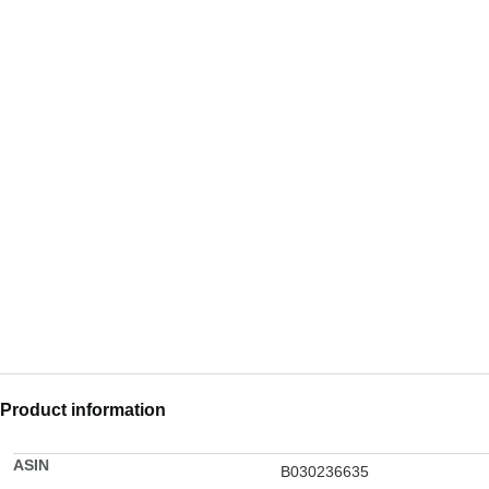
Product information
ASIN
B030236635