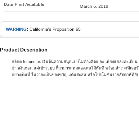
Date First Available
March 6, 2018
WARNING
:
California’s Proposition 65
Product Description
สล็อต-fortune-ox เริ่มต้นความสนุกแบบไม่ต้องคิดเยอะ เพียงแค่ลงทะเบียน 
ฝากเงินก่อน แค่เข้าระบบ ก็สามารถทดลองเล่นได้ทันที พร้อมสำรวจฟีเจอร
อย่างเต็มที่ ไม่ว่าจะเป็นของขวัญ แต้มสะสม หรือโปรโมชั่นรายสัปดาห์ที่อั