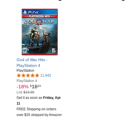
God of War Hits -
PlayStation 4
PlayStation
11,442
PlayStation 4
-18%
16
$
43
List:
$19.99
Get it as soon as
Friday, Apr
11
FREE Shipping on orders
over $35 shipped by Amazon