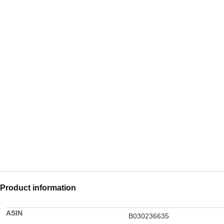
Product information
ASIN
B030236635