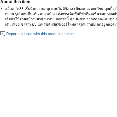
About this item
สล็อต-fin88 เริ่มต้นความสนุกแบบไม่มีกังวล เพียงแค่ลงทะเบียน คุณก็จ
หลาย รูเล็ตอันตื่นเต้น และแม้กระทั่งการเดิมพันกีฬาที่คุณชื่นชอบ ทุกอย่
เสียค่าใช้จ่ายแม้กระยาสักบาท นอกจากนี้ คุณยังสามารถทดลองเล่นทุกเ
เงิน เพียงเข้าสู่ระบบ แค่เริ่มสัมผัสฟีเจอร์ใหม่ล่าสุดที่เราอัปเดตอยู่ตลอด
Report an issue with this product or seller