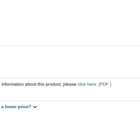
 information about this product, please
click here.
[PDF ]
t a lower price?