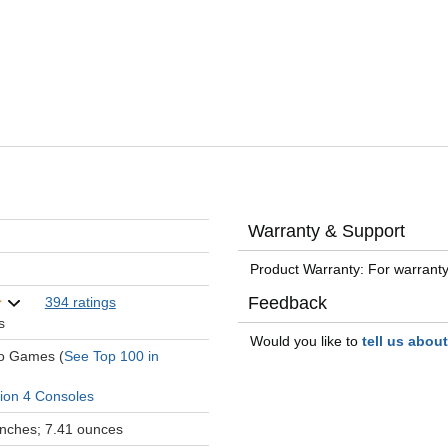
Warranty & Support
Product Warranty: For warranty
Feedback
394 ratings
s
Would you like to
tell us abou
eo Games (
See Top 100 in
tion 4 Consoles
 inches; 7.41 ounces