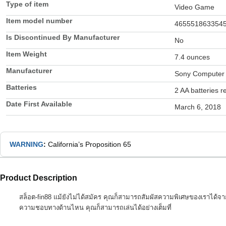
Type of item
Video Game
Item model number
465551863354
Is Discontinued By Manufacturer
No
Item Weight
7.4 ounces
Manufacturer
Sony Computer 
Batteries
2 AA batteries r
Date First Available
March 6, 2018
WARNING
:
California’s Proposition 65
Product Description
สล็อต-fin88 แม้ยังไม่ได้สมัคร คุณก็สามารถสัมผัสความพิเศษของเราได้จ
ความชอบทางด้านไหน คุณก็สามารถเล่นได้อย่างเต็มที่