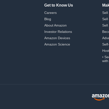
Get to Know Us
Mak
Careers
Sell
Blog
Sell
About Amazon
Sell
Investor Relations
Beco
Amazon Devices
Adve
Amazon Science
Self
Hos
›
Se
with