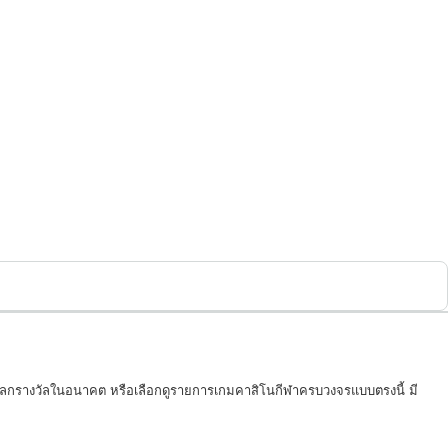
มไปแลกรางวัลในอนาคต หรือเลือกดูรายการเกมคาสิโนกีฬาครบวงจรแบบตรงนี้ มี