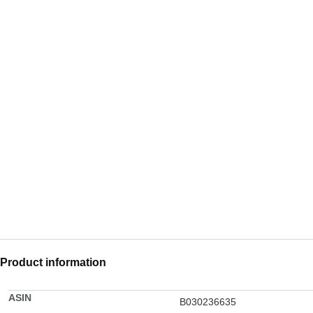
Product information
ASIN
B030236635