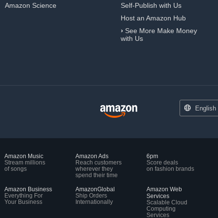
Amazon Science
Self-Publish with Us
Host an Amazon Hub
›
See More Make Money
with Us
English
Amazon Music
Amazon Ads
6pm
Stream millions
Reach customers
Score deals
of songs
wherever they
on fashion brands
spend their time
Amazon Business
AmazonGlobal
Amazon Web
Everything For
Ship Orders
Services
Your Business
Internationally
Scalable Cloud
Computing
Services