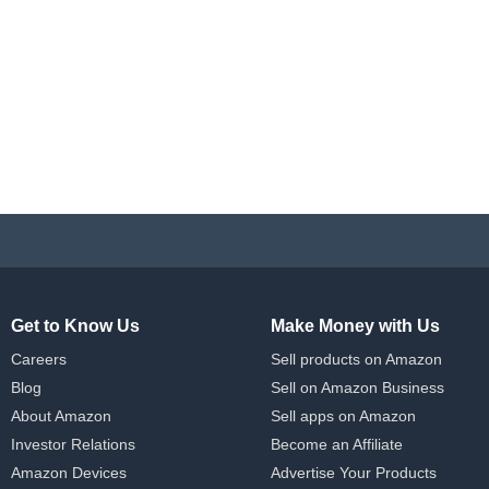
Get to Know Us
Make Money with Us
Careers
Sell products on Amazon
Blog
Sell on Amazon Business
About Amazon
Sell apps on Amazon
Investor Relations
Become an Affiliate
Amazon Devices
Advertise Your Products