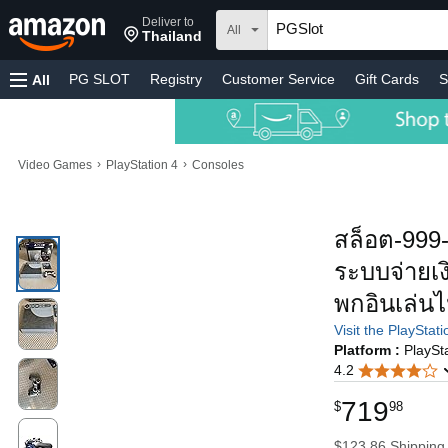
Deliver to
All
Thailand
PG SLOT
Registry
Customer Service
Gift Cards
S
All
›
›
Video Games
PlayStation 4
Consoles
สล็อต-999
ระบบจ่ายเง
พกอินเล่นไ
Visit the PlayStat
Platform :
PlaySt
4.2
719
$
98
$123.86 Shipping