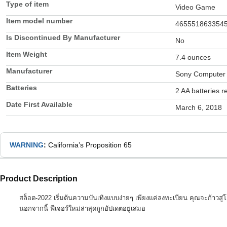
Type of item
Video Game
Item model number
465551863354
Is Discontinued By Manufacturer
No
Item Weight
7.4 ounces
Manufacturer
Sony Computer 
Batteries
2 AA batteries r
Date First Available
March 6, 2018
WARNING
:
California’s Proposition 65
Product Description
สล็อต-2022 เริ่มต้นความบันเทิงแบบง่ายๆ เพียงแค่ลงทะเบียน คุณจะก้าวสู่
นอกจากนี้ ฟีเจอร์ใหม่ล่าสุดถูกอัปเดตอยู่เสมอ