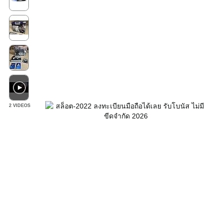
2 VIDEOS