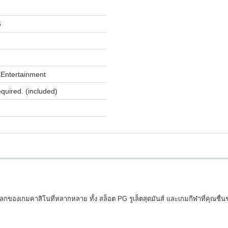
5
Entertainment
equired. (included)
โลกของเกมคาสิโนที่หลากหลาย ทั้ง สล็อต PG รูเล็ตสุดมันส์ และเกมกีฬาที่คุณชื่นช