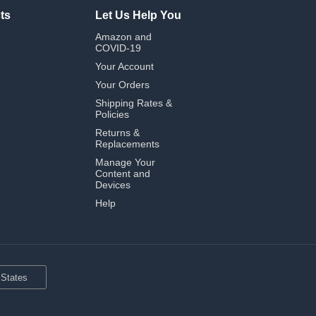
ts
Let Us Help You
Amazon and
COVID-19
Your Account
Your Orders
Shipping Rates &
Policies
Returns &
Replacements
Manage Your
Content and
Devices
Help
 States