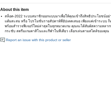
About this item
สล็อต-2022 ระบบสมาชิกออกแบบมาเพื่อให้คุณเข้าถึงสิทธิประโยชน์อย่าง
แต้มสะสม หรือ โปรโมชั่นรายสัปดาห์ที่อัปเดตเสมอ เพียงแค่เข้าระบบ ก
พร้อมสำรวจฟีเจอร์ใหม่ล่าสุดในทุกหมวดเกม คุณจะได้สัมผัสความหลา
กระชับ สตรีมเกมคาสิโนและกีฬาในที่เดียว เลือกเล่นตามสไตล์ของคุณ
Report an issue with this product or seller