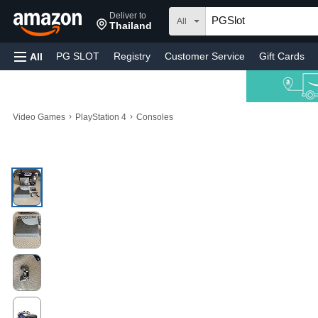
Deliver to
All
Thailand
PG SLOT
Registry
Customer Service
Gift Cards
All
›
›
Video Games
PlayStation 4
Consoles