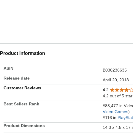
Product information
ASIN
B030236635
Release date
April 20, 2018
Customer Reviews
4.2
4.2 out of 5 star
Best Sellers Rank
#83,477 in Vid
Video Games
)
#116 in
PlaySta
Product Dimensions
14.3 x 4.5 x 17