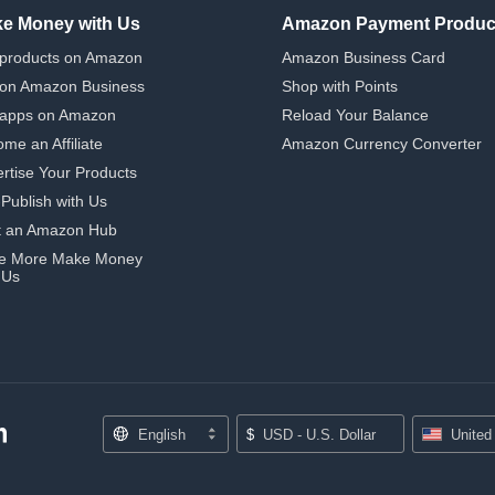
e Money with Us
Amazon Payment Produc
 products on Amazon
Amazon Business Card
 on Amazon Business
Shop with Points
 apps on Amazon
Reload Your Balance
me an Affiliate
Amazon Currency Converter
rtise Your Products
-Publish with Us
t an Amazon Hub
e More Make Money
 Us
English
$
USD - U.S. Dollar
United