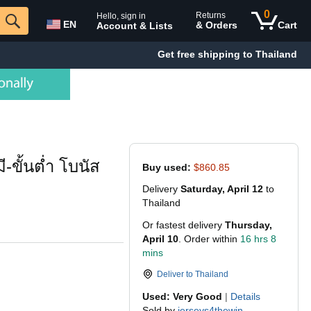
0
Returns
Hello, sign in
EN
& Orders
Cart
Account & Lists
Get free shipping to Thailand
-ขั้นต่ำ โบนัส
Buy used:
$860.85
Delivery
Saturday, April 12
to
Thailand
Or fastest delivery
Thursday,
April 10
. Order within
16 hrs 8
mins
Deliver to
Thailand
Used: Very Good
|
Details
Sold by
jerseys4thewin