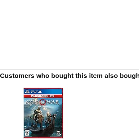
Customers who bought this item also bough