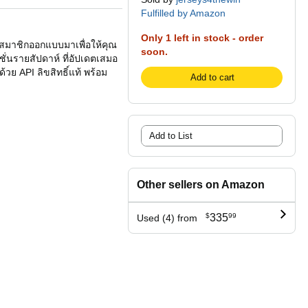
Fulfilled by Amazon
Only 1 left in stock - order
บบสมาชิกออกแบบมาเพื่อให้คุณ
soon.
ั่นรายสัปดาห์ ที่อัปเดตเสมอ
้วย API ลิขสิทธิ์แท้ พร้อม
Add to cart
Add to List
Other sellers on Amazon
$
335
99
Used (4) from