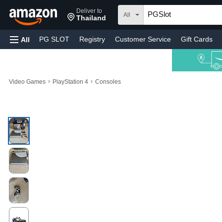
Deliver to
All
Thailand
PG SLOT
Registry
Customer Service
Gift Cards
All
›
›
Video Games
PlayStation 4
Consoles