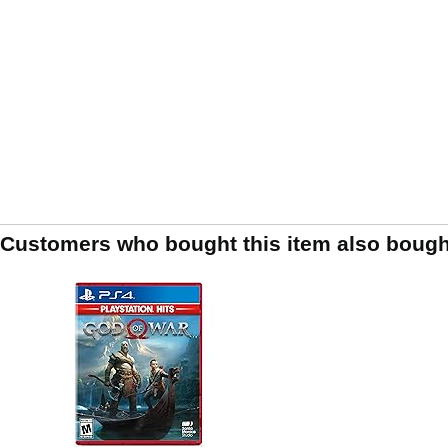
Customers who bought this item also bough