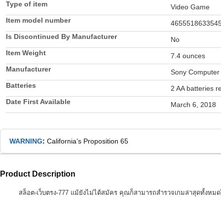
Type of item
Video Game
Item model number
465551863354
Is Discontinued By Manufacturer
No
Item Weight
7.4 ounces
Manufacturer
Sony Computer 
Batteries
2 AA batteries r
Date First Available
March 6, 2018
WARNING
:
California’s Proposition 65
Product Description
สล็อต-เว็บตรง-777 แม้ยังไม่ได้สมัคร คุณก็สามารถสำรวจเกมล่าสุดทั้งหมดไ