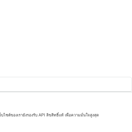
ไซต์ของเรายังรองรับ API ลิขสิทธิ์แท้ เพื่อความมั่นใจสูงสุด