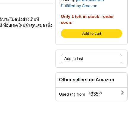
Fulfilled by Amazon
Only 1 left in stock - order
ประโยชน์อย่างเต็มที่
soon.
ี่อัปเดตใหม่ล่าสุดเสมอ เพื่อ
Add to cart
Add to List
Other sellers on Amazon
$
335
99
Used (4) from