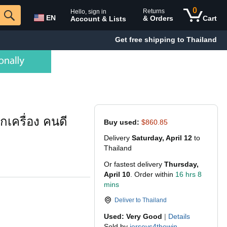
0
Returns
Hello, sign in
EN
& Orders
Cart
Account & Lists
Get free shipping to Thailand
กเครื่อง คนดี
Buy used:
$860.85
Delivery
Saturday, April 12
to
Thailand
Or fastest delivery
Thursday,
April 10
. Order within
16 hrs 8
mins
Deliver to
Thailand
Used: Very Good
|
Details
Sold by
jerseys4thewin