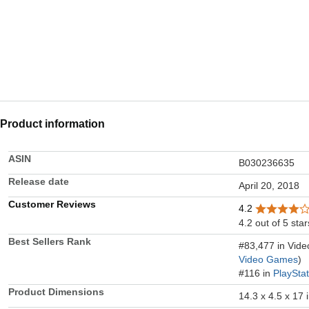
Product information
ASIN
B030236635
Release date
April 20, 2018
Customer Reviews
4.2
4.2 out of 5 star
Best Sellers Rank
#83,477 in Vid
Video Games
)
#116 in
PlaySta
Product Dimensions
14.3 x 4.5 x 17