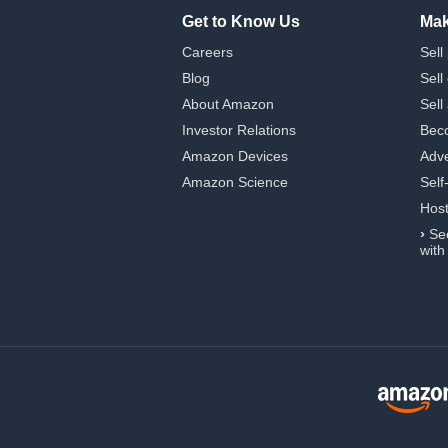
Get to Know Us
Mak
Careers
Sell
Blog
Sell
About Amazon
Sell
Investor Relations
Beco
Amazon Devices
Adve
Amazon Science
Self
Hos
›
Se
with