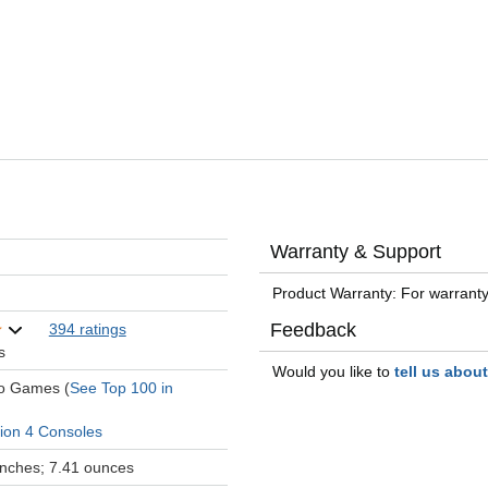
Warranty & Support
Product Warranty: For warranty
Feedback
394 ratings
s
Would you like to
tell us abou
eo Games (
See Top 100 in
tion 4 Consoles
 inches; 7.41 ounces