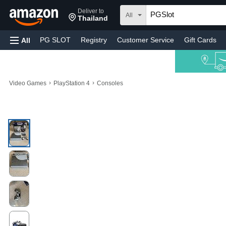
Deliver to
All
Thailand
PG SLOT
Registry
Customer Service
Gift Cards
All
›
›
Video Games
PlayStation 4
Consoles