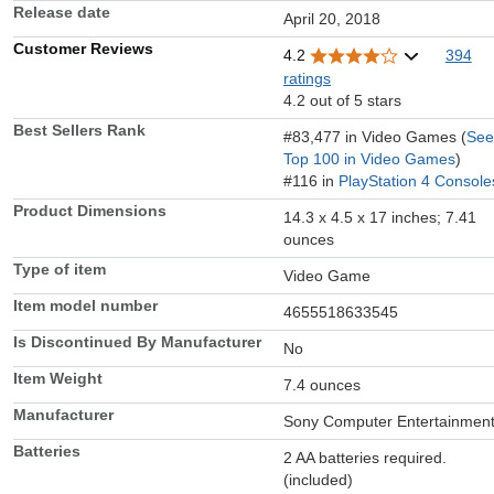
Release date
April 20, 2018
Customer Reviews
4.2
394
ratings
4.2 out of 5 stars
Best Sellers Rank
#83,477 in Video Games (
See
Top 100 in Video Games
)
#116 in
PlayStation 4 Console
Product Dimensions
14.3 x 4.5 x 17 inches; 7.41
ounces
Type of item
Video Game
Item model number
4655518633545
Is Discontinued By Manufacturer
No
Item Weight
7.4 ounces
Manufacturer
Sony Computer Entertainmen
Batteries
2 AA batteries required.
(included)