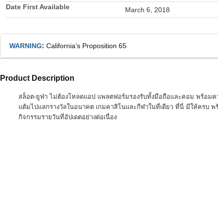
Date First Available
March 6, 2018
WARNING
:
California’s Proposition 65
Product Description
สล็อต-ยูฟ่า ไม่ต้องโหลดแอป แพลตฟอร์มรองรับทั้งมือถือและคอม พร้อมค
แต้มไปแลกรางวัลในอนาคต เกมคาสิโนและกีฬาในที่เดียว ที่นี่ มีให้ครบ พร
กิจกรรมรายวันที่อัปเดตอย่างต่อเนื่อง