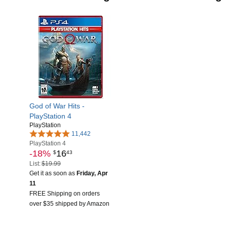
God of War Hits -
PlayStation 4
PlayStation
11,442
PlayStation 4
-18%
16
$
43
List:
$19.99
Get it as soon as
Friday, Apr
11
FREE Shipping on orders
over $35 shipped by Amazon