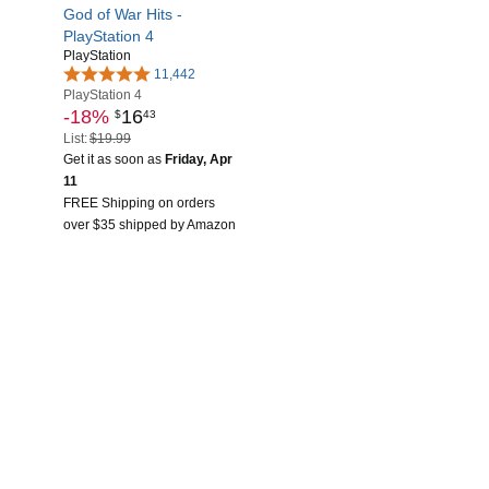
God of War Hits -
PlayStation 4
PlayStation
11,442
PlayStation 4
-18%
16
$
43
List:
$19.99
Get it as soon as
Friday, Apr
11
FREE Shipping on orders
over $35 shipped by Amazon