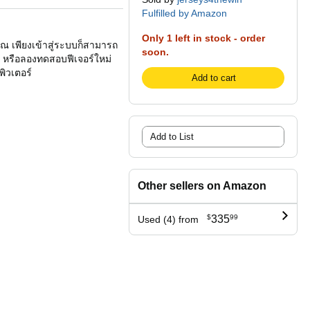
Fulfilled by Amazon
Only 1 left in stock - order
ณ เพียงเข้าสู่ระบบก็สามารถ
soon.
ง หรือลองทดสอบฟีเจอร์ใหม่
ิวเตอร์
Add to cart
Add to List
Other sellers on Amazon
$
335
99
Used (4) from