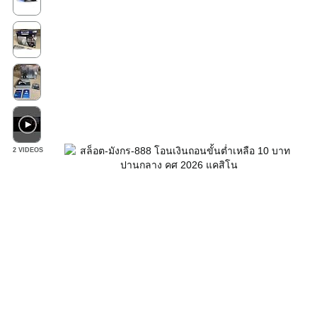
2 VIDEOS