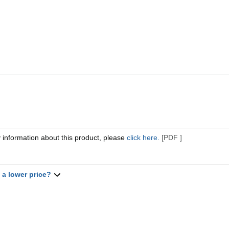
 information about this product, please
click here.
[PDF ]
t a lower price?