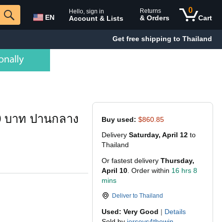
0
Returns
Hello, sign in
EN
& Orders
Cart
Account & Lists
Get free shipping to Thailand
10 บาท ปานกลาง
Buy used:
$860.85
Delivery
Saturday, April 12
to
Thailand
Or fastest delivery
Thursday,
April 10
. Order within
16 hrs 8
mins
Deliver to
Thailand
Used: Very Good
|
Details
Sold by
jerseys4thewin