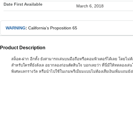
Date First Available
March 6, 2018
WARNING
:
California’s Proposition 65
Product Description
สล็อต-ฝาก อีกทั้ง ยังสามารถเล่นบนมือถือหรือคอมพิวเตอร์ได้เลย โดยไม่ต
สำหรับใครที่ยังลังเล อยากลองก่อนตัดสินใจ บอกเลยว่า ที่นี่มีให้ทดลองเล่
พิเศษแลกรางวัล หรือนำไปใช้ในเกมพรีเมียมแบบไม่ต้องเสียเงินเพิ่มแถมยัง