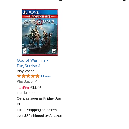
God of War Hits -
PlayStation 4
PlayStation
11,442
PlayStation 4
-18%
16
$
43
List:
$19.99
Get it as soon as
Friday, Apr
11
FREE Shipping on orders
over $35 shipped by Amazon