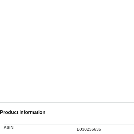
Product information
ASIN
B030236635