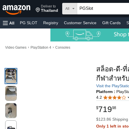
Deliver to
All
Thailand
PG SLOT
Registry
Customer Service
Gift Cards
S
All
›
›
Video Games
PlayStation 4
Consoles
สล็อต-ดี-ท
กีฬาสำหรั
Visit the PlayStat
Platform :
PlaySt
4.2
719
$
98
$123.86 Shipping
Only 1 left in st