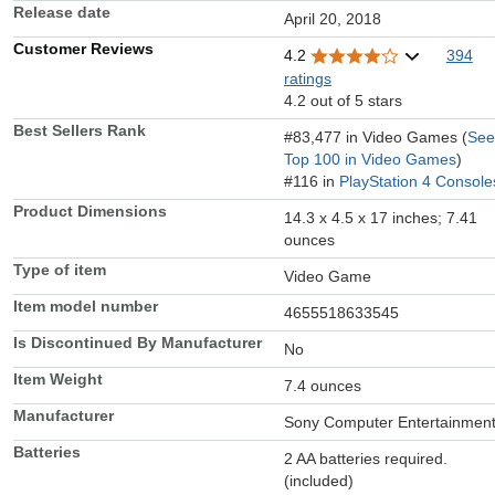
Release date
April 20, 2018
Customer Reviews
4.2
394
ratings
4.2 out of 5 stars
Best Sellers Rank
#83,477 in Video Games (
See
Top 100 in Video Games
)
#116 in
PlayStation 4 Console
Product Dimensions
14.3 x 4.5 x 17 inches; 7.41
ounces
Type of item
Video Game
Item model number
4655518633545
Is Discontinued By Manufacturer
No
Item Weight
7.4 ounces
Manufacturer
Sony Computer Entertainmen
Batteries
2 AA batteries required.
(included)