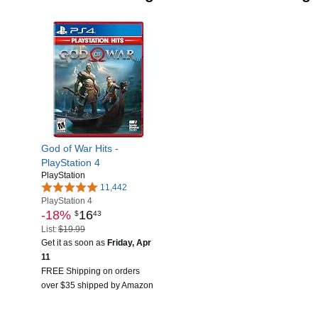
God of War Hits -
PlayStation 4
PlayStation
11,442
PlayStation 4
-18%
16
$
43
List:
$19.99
Get it as soon as
Friday, Apr
11
FREE Shipping on orders
over $35 shipped by Amazon