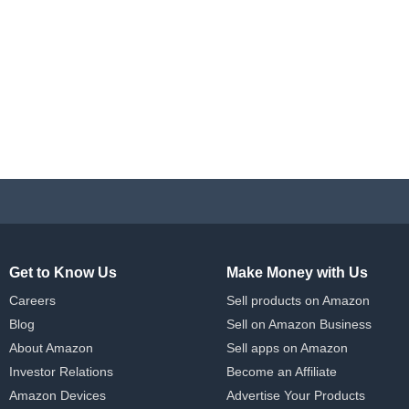
Get to Know Us
Make Money with Us
Careers
Sell products on Amazon
Blog
Sell on Amazon Business
About Amazon
Sell apps on Amazon
Investor Relations
Become an Affiliate
Amazon Devices
Advertise Your Products