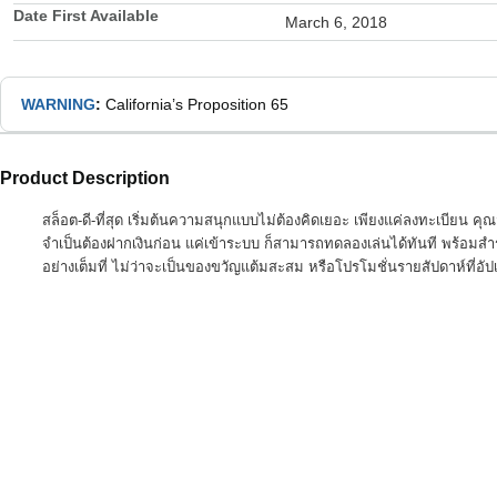
Date First Available
March 6, 2018
WARNING
:
California’s Proposition 65
Product Description
สล็อต-ดี-ที่สุด เริ่มต้นความสนุกแบบไม่ต้องคิดเยอะ เพียงแค่ลงทะเบียน คุ
จำเป็นต้องฝากเงินก่อน แค่เข้าระบบ ก็สามารถทดลองเล่นได้ทันที พร้อมส
อย่างเต็มที่ ไม่ว่าจะเป็นของขวัญแต้มสะสม หรือโปรโมชั่นรายสัปดาห์ที่อั