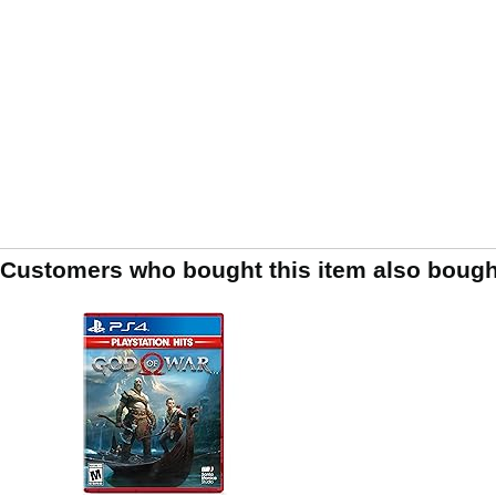
Customers who bought this item also bough