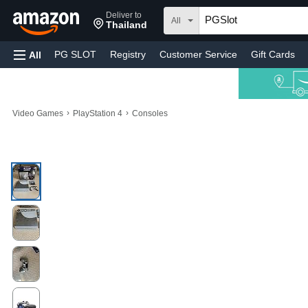
Deliver to
All
Thailand
PG SLOT
Registry
Customer Service
Gift Cards
All
›
›
Video Games
PlayStation 4
Consoles