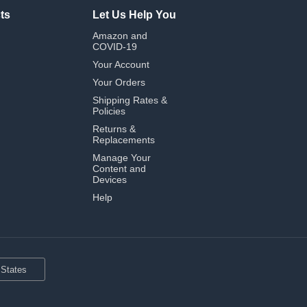
ts
Let Us Help You
Amazon and
COVID-19
Your Account
Your Orders
Shipping Rates &
Policies
Returns &
Replacements
Manage Your
Content and
Devices
Help
 States