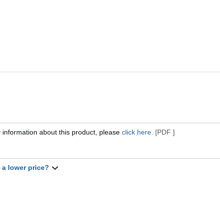
 information about this product, please
click here.
[PDF ]
t a lower price?