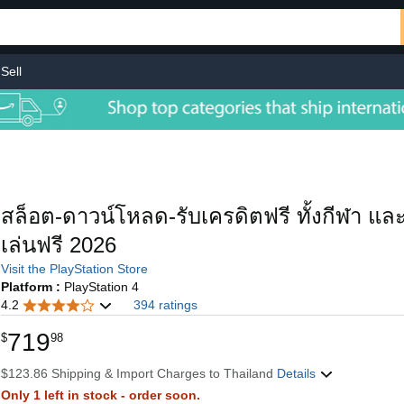
Sell
สล็อต-ดาวน์โหลด-รับเครดิตฟรี ทั้งกีฬา แ
เล่นฟรี 2026
Visit the PlayStation Store
Platform :
PlayStation 4
4.2
394 ratings
719
$
98
$123.86 Shipping & Import Charges to Thailand
Details
Only 1 left in stock - order soon.