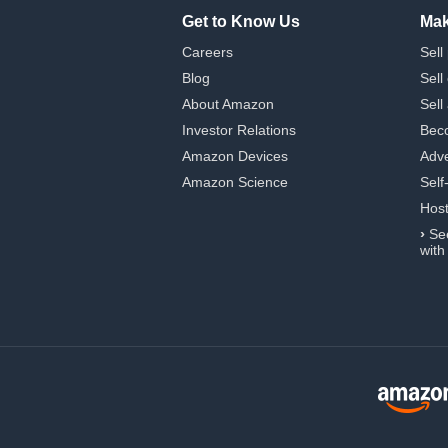
Get to Know Us
Mak
Careers
Sell
Blog
Sell
About Amazon
Sell
Investor Relations
Beco
Amazon Devices
Adve
Amazon Science
Self
Hos
›
Se
with