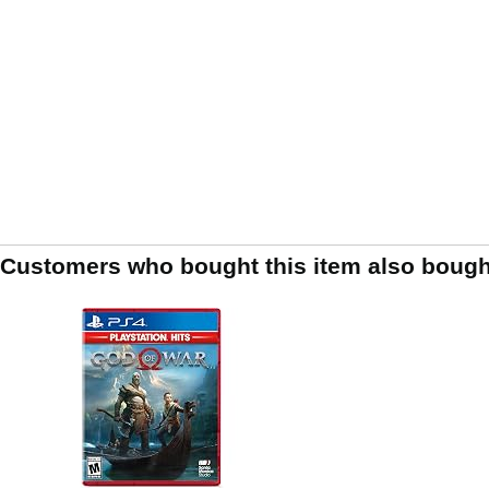
Customers who bought this item also bough