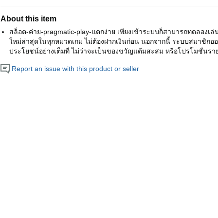
About this item
สล็อต-ค่าย-pragmatic-play-แตกง่าย เพียงเข้าระบบก็สามารถทดลองเล่นไ
ใหม่ล่าสุดในทุกหมวดเกม ไม่ต้องฝากเงินก่อน นอกจากนี้ ระบบสมาชิกออก
ประโยชน์อย่างเต็มที่ ไม่ว่าจะเป็นของขวัญแต้มสะสม หรือโปรโมชั่นราย
Report an issue with this product or seller