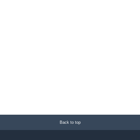
Back to top