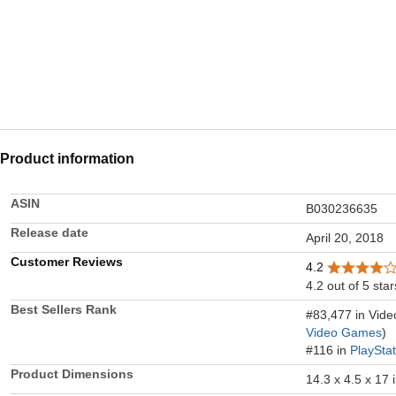
Product information
ASIN
B030236635
Release date
April 20, 2018
Customer Reviews
4.2
4.2 out of 5 star
Best Sellers Rank
#83,477 in Vid
Video Games
)
#116 in
PlaySta
Product Dimensions
14.3 x 4.5 x 17