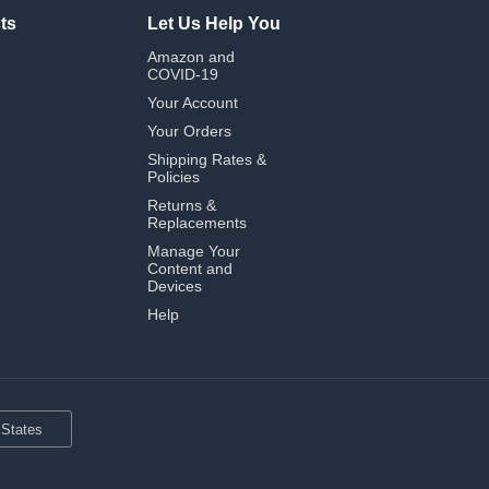
ts
Let Us Help You
Amazon and
COVID-19
Your Account
Your Orders
Shipping Rates &
Policies
Returns &
Replacements
Manage Your
Content and
Devices
Help
 States