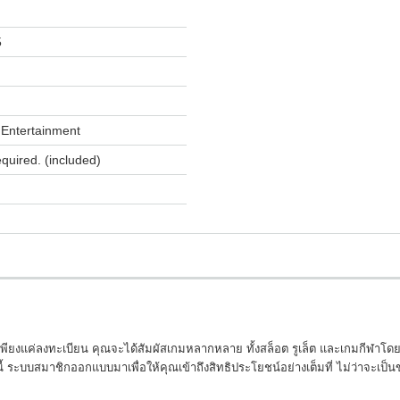
5
Entertainment
equired. (included)
เพียงแค่ลงทะเบียน คุณจะได้สัมผัสเกมหลากหลาย ทั้งสล็อต รูเล็ต และเกมกีฬาโดยไ
 ระบบสมาชิกออกแบบมาเพื่อให้คุณเข้าถึงสิทธิประโยชน์อย่างเต็มที่ ไม่ว่าจะเป็