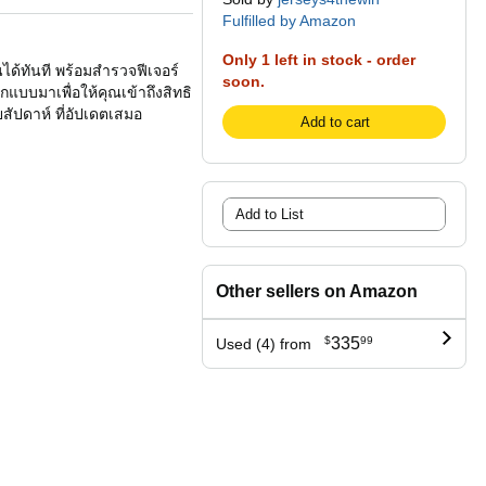
Fulfilled by Amazon
Only 1 left in stock - order
ด้ทันที พร้อมสำรวจฟีเจอร์
soon.
แบบมาเพื่อให้คุณเข้าถึงสิทธิ
สัปดาห์ ที่อัปเดตเสมอ
Add to cart
Add to List
Other sellers on Amazon
$
335
99
Used (4) from