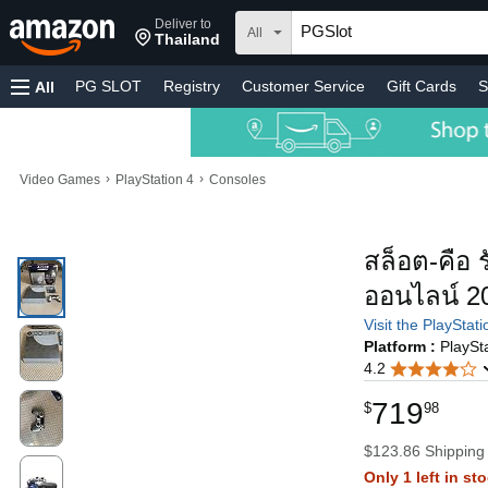
Deliver to
All
Thailand
PG SLOT
Registry
Customer Service
Gift Cards
S
All
›
›
Video Games
PlayStation 4
Consoles
สล็อต-คือ 
ออนไลน์ 2
Visit the PlayStat
Platform :
PlaySt
4.2
719
$
98
$123.86 Shipping
Only 1 left in st