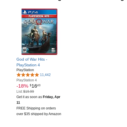
God of War Hits -
PlayStation 4
PlayStation
11,442
PlayStation 4
-18%
16
$
43
List:
$19.99
Get it as soon as
Friday, Apr
11
FREE Shipping on orders
over $35 shipped by Amazon