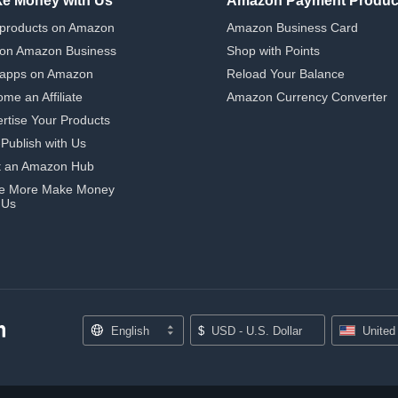
e Money with Us
Amazon Payment Produc
 products on Amazon
Amazon Business Card
 on Amazon Business
Shop with Points
 apps on Amazon
Reload Your Balance
me an Affiliate
Amazon Currency Converter
rtise Your Products
-Publish with Us
t an Amazon Hub
e More Make Money
 Us
English
$
USD - U.S. Dollar
United