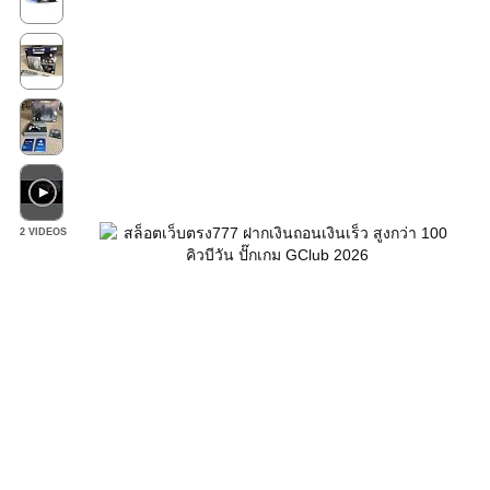
2 VIDEOS