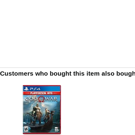
Customers who bought this item also bough