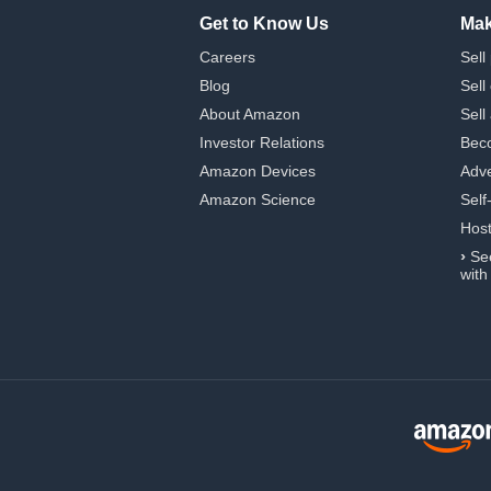
Get to Know Us
Mak
Careers
Sell
Blog
Sell
About Amazon
Sell
Investor Relations
Beco
Amazon Devices
Adve
Amazon Science
Self
Hos
›
Se
with