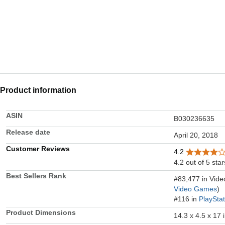
Product information
ASIN
B030236635
Release date
April 20, 2018
Customer Reviews
4.2
4.2 out of 5 star
Best Sellers Rank
#83,477 in Vid
Video Games
)
#116 in
PlaySta
Product Dimensions
14.3 x 4.5 x 17