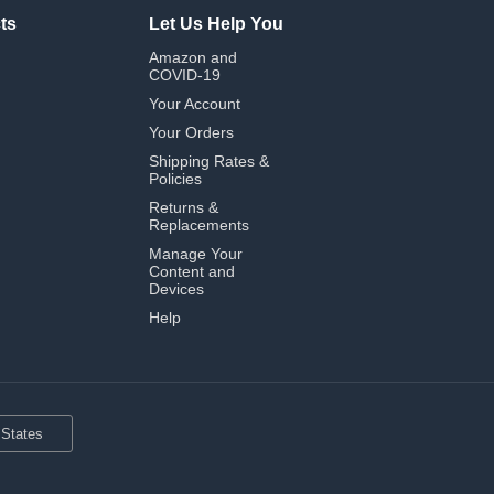
ts
Let Us Help You
Amazon and
COVID-19
Your Account
Your Orders
Shipping Rates &
Policies
Returns &
Replacements
Manage Your
Content and
Devices
Help
 States