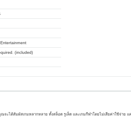
5
Entertainment
equired. (included)
คุณจะได้สัมผัสเกมหลากหลาย ทั้งสล็อต รูเล็ต และเกมกีฬาโดยไม่เสียค่าใช้จ่าย 