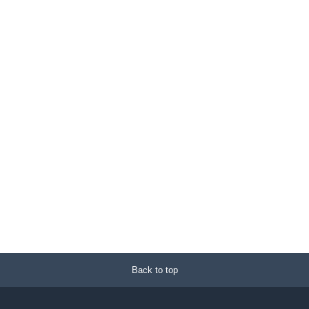
Back to top