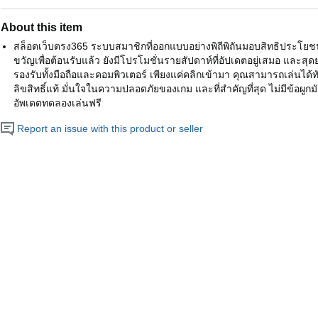
About this item
สล็อตเว็บตรง365 ระบบสมาชิกที่ออกแบบอย่างพิถีพิถันมอบสิทธิประโยชน
ขวัญเพื่อต้อนรับแล้ว ยังมีโปรโมชั่นรายสัปดาห์ที่อัปเดตอยู่เสมอ และสุด
รองรับทั้งมือถือและคอมพิวเตอร์ เพียงแค่คลิกเข้ามา คุณสามารถเล่นได้
ลิขสิทธิ์แท้ มั่นใจในความปลอดภัยของเกม และที่สำคัญที่สุด ไม่มีข้อผูกม
อัพเดตทดลองเล่นฟรี
Report an issue with this product or seller