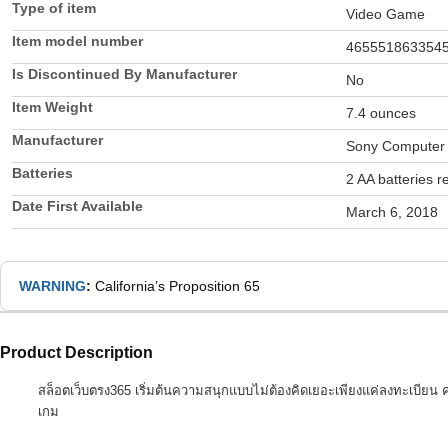
Type of item
Video Game
Item model number
465551863354
Is Discontinued By Manufacturer
No
Item Weight
7.4 ounces
Manufacturer
Sony Computer 
Batteries
2 AA batteries r
Date First Available
March 6, 2018
WARNING
:
California’s Proposition 65
Product Description
สล็อตเว็บตรง365 เริ่มต้นความสนุกแบบไม่ต้องคิดเยอะเพียงแค่ลงทะเบียน 
เกม