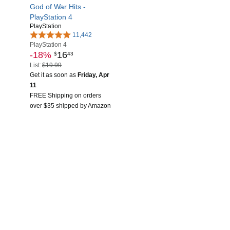
God of War Hits -
PlayStation 4
PlayStation
11,442
PlayStation 4
-18%
16
$
43
List:
$19.99
Get it as soon as
Friday, Apr
11
FREE Shipping on orders
over $35 shipped by Amazon