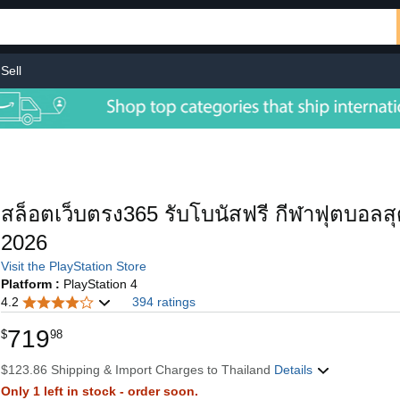
Sell
สล็อตเว็บตรง365 รับโบนัสฟรี กีฬาฟุตบอลสุ
2026
Visit the PlayStation Store
Platform :
PlayStation 4
4.2
394 ratings
719
$
98
$123.86 Shipping & Import Charges to Thailand
Details
Only 1 left in stock - order soon.