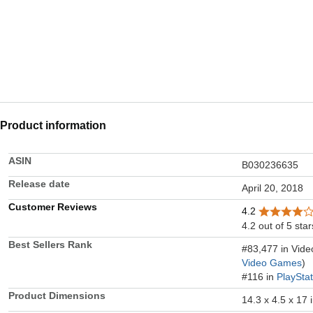
Product information
ASIN
B030236635
Release date
April 20, 2018
Customer Reviews
4.2
4.2 out of 5 star
Best Sellers Rank
#83,477 in Vid
Video Games
)
#116 in
PlaySta
Product Dimensions
14.3 x 4.5 x 17