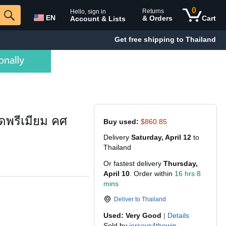
0
Returns
Hello, sign in
EN
& Orders
Cart
Account & Lists
Get free shipping to Thailand
ดพรีเมียม คศ
Buy used:
$860.85
Delivery
Saturday, April 12
to
Thailand
Or fastest delivery
Thursday,
April 10
. Order within
16 hrs 8
mins
Deliver to
Thailand
Used: Very Good
|
Details
Sold by
jerseys4thewin