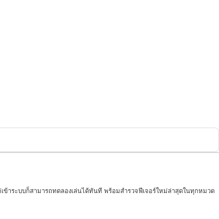
แค่เข้าระบบก็สามารถทดลองเล่นได้ทันที พร้อมสำรวจฟีเจอร์ใหม่ล่าสุดในทุกหมวด