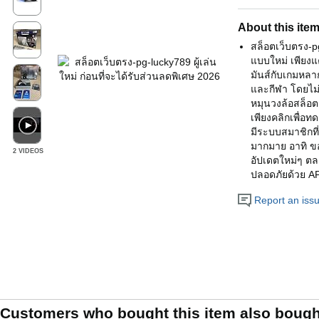
About this ite
สล็อตเว็บตรง-pg
แบบใหม่ เพียงแ
มันส์กับเกมหลาก
และกีฬา โดยไม่ต
หมุนวงล้อสล็อต
เพียงคลิกเพื่อท
มีระบบสมาชิกที
มากมาย อาทิ ขอ
2 VIDEOS
อัปเดตใหม่ๆ ตล
ปลอดภัยด้วย API
Report an issue
Customers who bought this item also bough