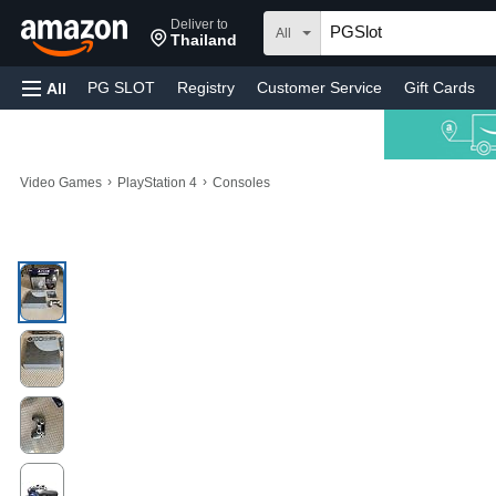
Deliver to
All
Thailand
PG SLOT
Registry
Customer Service
Gift Cards
All
›
›
Video Games
PlayStation 4
Consoles