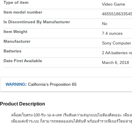
Type of item
Video Game
Item model number
465551863354
Is Discontinued By Manufacturer
No
Item Weight
7.4 ounces
Manufacturer
Sony Computer 
Batteries
2 AA batteries r
Date First Available
March 6, 2018
WARNING
:
California’s Proposition 65
Product Description
สล็อตเว็บตรง-100-รับ-วอ-ล-เลท เริ่มต้นความสนุกแบบไม่ต้องคิดเยอะ เพียงแ
เพียงแค่เข้าระบบ ก็สามารถทดลองเล่นได้ทันที พร้อมสำรวจฟีเจอร์ใหม่ล่