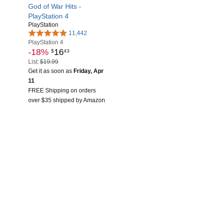
God of War Hits -
PlayStation 4
PlayStation
11,442
PlayStation 4
-18%
16
$
43
List:
$19.99
Get it as soon as
Friday, Apr
11
FREE Shipping on orders
over $35 shipped by Amazon