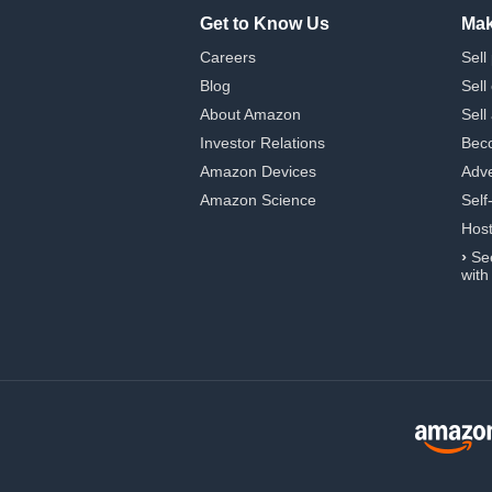
Get to Know Us
Mak
Careers
Sell
Blog
Sell
About Amazon
Sell
Investor Relations
Beco
Amazon Devices
Adve
Amazon Science
Self
Hos
›
Se
with