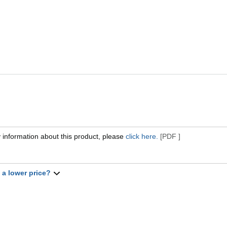
 information about this product, please
click here.
[PDF ]
t a lower price?