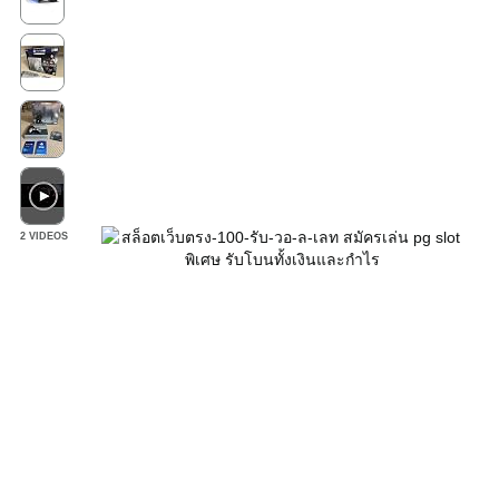
2 VIDEOS