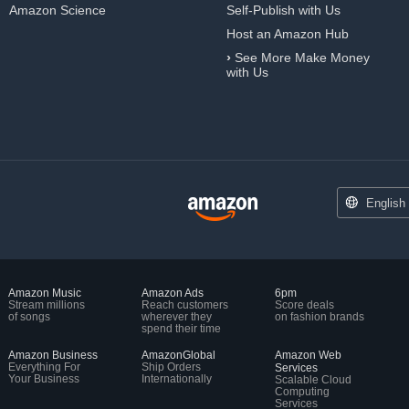
Amazon Science
Self-Publish with Us
Host an Amazon Hub
›
See More Make Money
with Us
English
Amazon Music
Amazon Ads
6pm
Stream millions
Reach customers
Score deals
of songs
wherever they
on fashion brands
spend their time
Amazon Business
AmazonGlobal
Amazon Web
Everything For
Ship Orders
Services
Your Business
Internationally
Scalable Cloud
Computing
Services