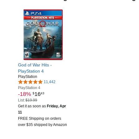
God of War Hits -
PlayStation 4
PlayStation
11,442
PlayStation 4
-18%
16
$
43
List:
$19.99
Get it as soon as
Friday, Apr
11
FREE Shipping on orders
over $35 shipped by Amazon