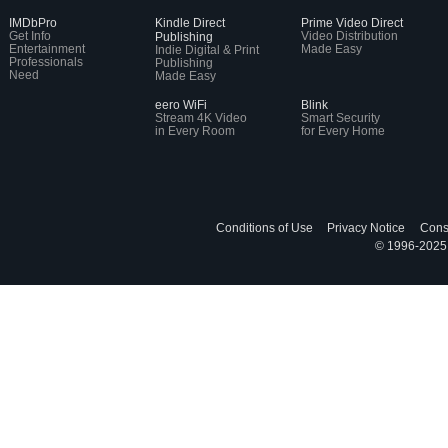
IMDbPro
Kindle Direct
Prime Video Direct
Get Info
Video Distribution
Publishing
Entertainment
Made Easy
Indie Digital & Print
Professionals
Publishing
Need
Made Easy
eero WiFi
Blink
Stream 4K Video
Smart Security
in Every Room
for Every Home
Conditions of Use
Privacy Notice
Cons
© 1996-2025, 