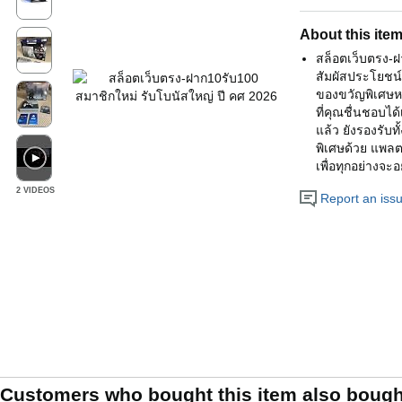
About this ite
สล็อตเว็บตรง-
สัมผัสประโยชน์อ
ของขวัญพิเศษหร
ที่คุณชื่นชอบไ
แล้ว ยังรองรับท
พิเศษด้วย แพลต
เพื่อทุกอย่างจะ
2 VIDEOS
Report an issue
Customers who bought this item also bough