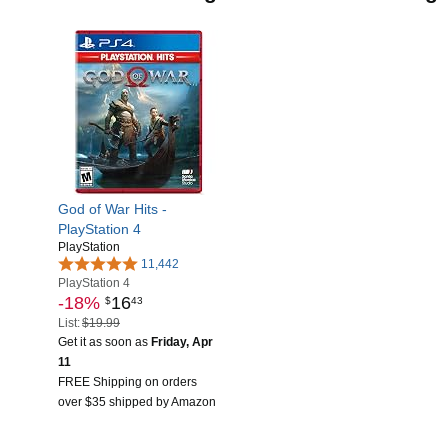
God of War Hits -
PlayStation 4
PlayStation
11,442
PlayStation 4
-18%
16
$
43
List:
$19.99
Get it as soon as
Friday, Apr
11
FREE Shipping on orders
over $35 shipped by Amazon