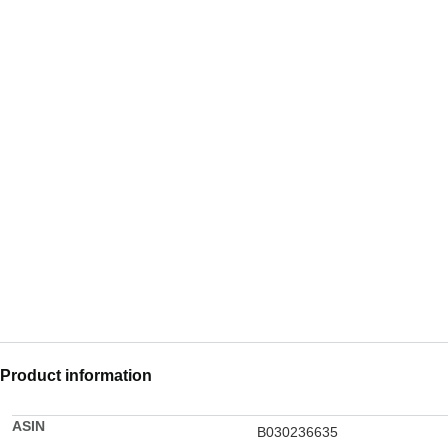
Product information
ASIN
B030236635