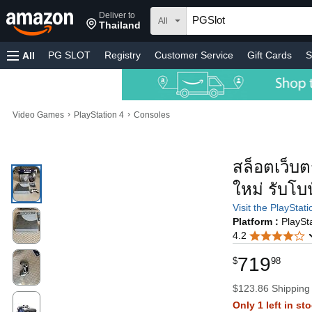
Deliver to
All
Thailand
PG SLOT
Registry
Customer Service
Gift Cards
S
All
›
›
Video Games
PlayStation 4
Consoles
สล็อตเว็บ
ใหม่ รับโบ
Visit the PlayStat
Platform :
PlaySt
4.2
719
$
98
$123.86 Shipping
Only 1 left in st