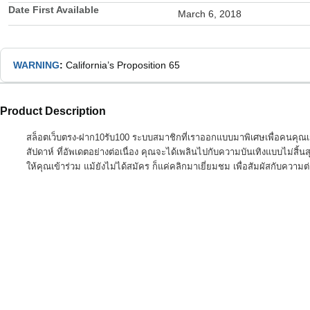
Date First Available
March 6, 2018
WARNING
:
California’s Proposition 65
Product Description
สล็อตเว็บตรง-ฝาก10รับ100 ระบบสมาชิกที่เราออกแบบมาพิเศษเพื่อคนคุณเ
สัปดาห์ ที่อัพเดตอย่างต่อเนื่อง คุณจะได้เพลินไปกับความบันเทิงแบบไม่สิ้
ให้คุณเข้าร่วม แม้ยังไม่ได้สมัคร ก็แค่คลิกมาเยี่ยมชม เพื่อสัมผัสกับควา